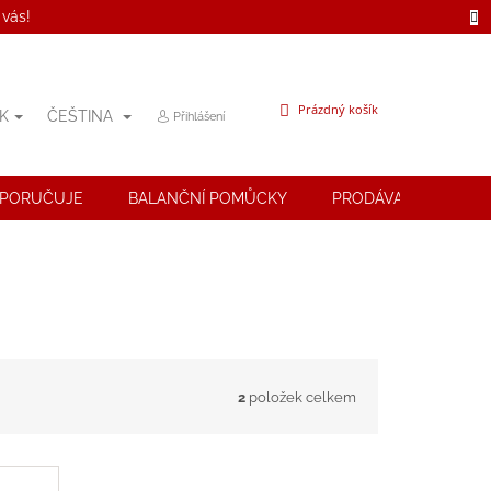
 vás!
NÁKUPNÍ
Prázdný košík
K
ČEŠTINA
Přihlášení
KOŠÍK
OPORUČUJE
BALANČNÍ POMŮCKY
PRODÁVANÉ ZNAČK
2
položek celkem