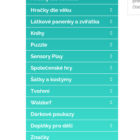
pře
čís
Hračky dle věku
rozl
Látkové panenky a zvířátka
Knihy
Puzzle
Sensory Play
Společenské hry
Šátky a kostýmy
Tvoření
Waldorf
Dárkové poukazy
Doplňky pro děti
Značky