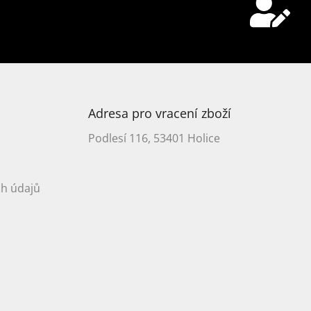
Adresa pro vracení zboží
Podlesí 116, 53401 Holice
h údajů