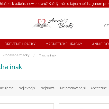
ihlášení k odběru newsletteru? Každý měsíc tajná nabídka jenom pro
CZ
DŘEVĚNÉ HRAČKY
MAGNETICKÉ HRAČKY
ANNIE D
ů
Prodávané značky
Trocha inak
cha inak
učujeme
Nejlevnější
Nejdražší
Nejprodávanější
Abecedně