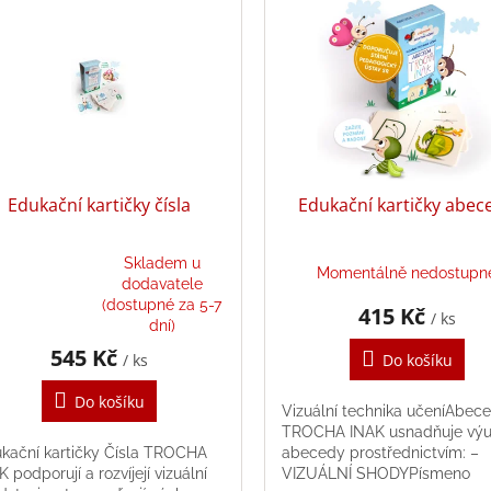
Edukační kartičky čísla
Edukační kartičky abec
Skladem u
Momentálně nedostupn
dodavatele
měrné
(dostupné za 5-7
415 Kč
/ ks
nocení
dní)
duktu
545 Kč
/ ks
Do košíku
Do košíku
Vizuální technika učeníAbec
TROCHA INAK usnadňuje vý
zdiček.
kační kartičky Čísla TROCHA
abecedy prostřednictvím: –
K podporují a rozvíjejí vizuální
VIZUÁLNÍ SHODYPísmeno