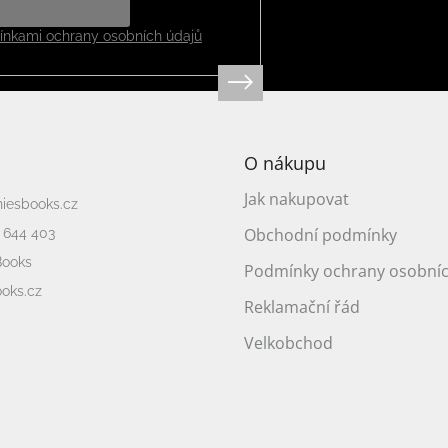
nkami ochrany osobních údajů
O nákupu
Jak nakupovat
niesbooks.cz
Obchodní podmínky
 644 403
Books
Podmínky ochrany osobníc
oks.cz
Reklamační řád
Velkobchod