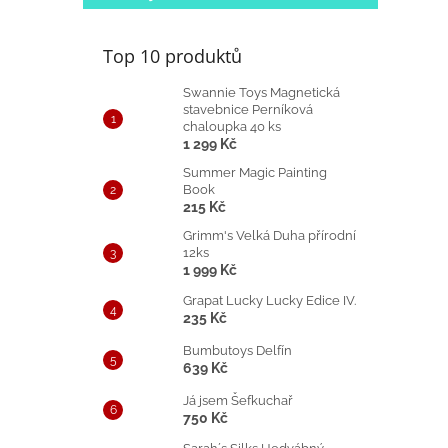
Top 10 produktů
Swannie Toys Magnetická
stavebnice Perníková
chaloupka 40 ks
1 299 Kč
Summer Magic Painting
Book
215 Kč
Grimm's Velká Duha přírodní
12ks
1 999 Kč
Grapat Lucky Lucky Edice IV.
235 Kč
Bumbutoys Delfín
639 Kč
Já jsem Šefkuchař
750 Kč