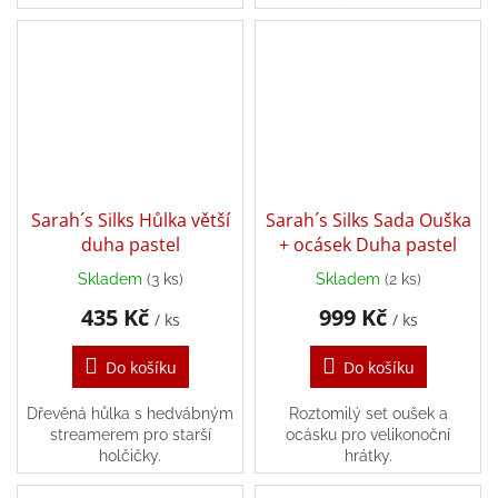
hry
Šátky
a
kostýmy
Tvoření
Sarah´s Silks Hůlka větší
Sarah´s Silks Sada Ouška
Waldorf
duha pastel
+ ocásek Duha pastel
Skladem
(3 ks)
Skladem
(2 ks)
Dárkové
poukazy
435 Kč
999 Kč
/ ks
/ ks
Doplňky
pro
Do košíku
Do košíku
děti
Dřevěná hůlka s hedvábným
Roztomilý set oušek a
streamerem pro starší
ocásku pro velikonoční
Značky
holčičky.
hrátky.
CZK