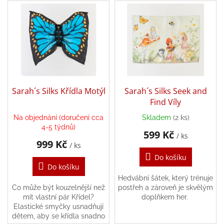
V
p
ý
r
Balanční
pomůcky
p
o
i
d
Prodávané
s
u
značky
p
k
r
Blog
t
o
ů
Hračky
d
Sarah´s Silks Křídla Motýl
Sarah´s Silks Seek and
dle
u
Find Víly
věku
k
Na objednání (doručení cca
Skladem
(2 ks)
t
Hodnocení
4-5 týdnů)
obchodu
599 Kč
ů
/ ks
999 Kč
/ ks
Provizní
systém
Do košíku
Do košíku
Velkoobchod
Hedvábní šátek, který trénuje
Co může být kouzelnější než
postřeh a zároveň je skvělým
Léto
mít vlastní pár Křídel?
doplňkem her.
-
Elastické smyčky usnadňují
moře,
dětem, aby se křídla snadno
sluníčko...