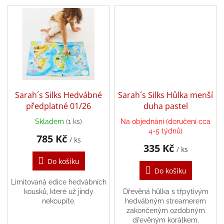
nazouvaly a svlékaly, jsou
dostatečně pružné, aby se
Zpátky
do
pohodlně vešly...
školy
Hračky
dle
tématu
Látkové
Sarah´s Silks Hedvábné
Sarah´s Silks Hůlka menší
panenky
a
předplatné 01/26
duha pastel
zvířátka
Skladem
(1 ks)
Na objednání (doručení cca
4-5 týdnů)
Knihy
785 Kč
/ ks
335 Kč
/ ks
Do košíku
Puzzle
Do košíku
Limitovaná edice hedvábních
Sensory
kousků, které už jindy
Dřevěná hůlka s třpytivým
Play
nekoupíte.
hedvábným streamerem
zakončeným ozdobným
dřevěným korálkem.
Společenské