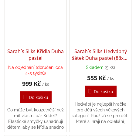
/
Přihlášení
Sarah´s Silks Křídla Duha
Sarah´s Silks Hedvábný
pastel
šátek Duha pastel (88x88
cm)
Na objednání (doručení cca
Skladem
(5 ks)
4-5 týdnů)
555 Kč
/ ks
999 Kč
/ ks
Do košíku
Do košíku
Hedvábí je nejlepší hračka
Co může být kouzelnější než
pro děti všech věkových
mít vlastní pár Křídel?
kategorií. Používá se pro děti,
Elastické smyčky usnadňují
které si hrají na oblékání,
dětem, aby se křídla snadno
staví pevnosti, balí panenky a
nazouvaly a svlékaly, jsou
další. Rodiny je také