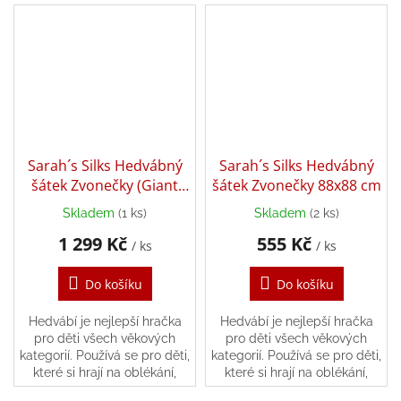
další. Rodiny je také
používají...
Sarah´s Silks Hedvábný
Sarah´s Silks Hedvábný
šátek Zvonečky (Giant
šátek Zvonečky 88x88 cm
177x88 cm)
Skladem
(1 ks)
Skladem
(2 ks)
1 299 Kč
555 Kč
/ ks
/ ks
Do košíku
Do košíku
Hedvábí je nejlepší hračka
Hedvábí je nejlepší hračka
pro děti všech věkových
pro děti všech věkových
kategorií. Používá se pro děti,
kategorií. Používá se pro děti,
které si hrají na oblékání,
které si hrají na oblékání,
staví pevnosti, balí panenky a
staví pevnosti, balí panenky a