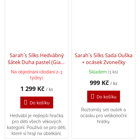
dostatečně pružné, aby se
používají...
pohodlně vešly...
Sarah´s Silks Hedvábný
Sarah´s Silks Sada Ouška
šátek Duha pastel (Giant
+ ocásek Zvonečky
177x88 cm)
Na objednání (dodání 2-3
Skladem
(1 ks)
týdny)
999 Kč
/ ks
1 299 Kč
/ ks
Do košíku
Do košíku
Roztomilý set oušek a
Hedvábí je nejlepší hračka
ocásku pro velikonoční
pro děti všech věkových
hrátky.
kategorií. Používá se pro děti,
které si hrají na oblékání,
staví pevnosti, balí panenky a