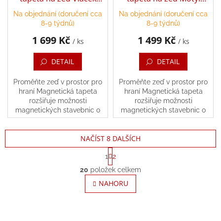
120x90 cm
100x80 cm
Na objednání (doručení cca
Na objednání (doručení cca
8-9 týdnů)
8-9 týdnů)
1 699 Kč
1 499 Kč
/ ks
/ ks
DETAIL
DETAIL
Proměňte zeď v prostor pro
Proměňte zeď v prostor pro
hraní Magnetická tapeta
hraní Magnetická tapeta
rozšiřuje možnosti
rozšiřuje možnosti
magnetických stavebnic o
magnetických stavebnic o
vertikální stavění. Instalace je
vertikální stavění. Instalace je
jednoduchá, stačí ji nalepit
jednoduchá, stačí ji nalepit
NAČÍST 8 DALŠÍCH
na zeď, čímž pro...
na zeď, čímž pro...
S
1
2
t
O
r
20
položek celkem
v
á
l
NAHORU
n
á
k
o
d
v
a
á