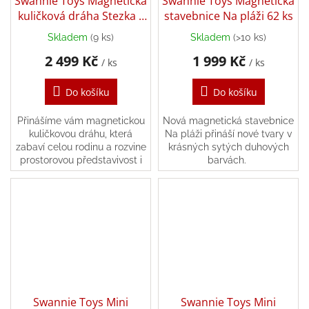
Swannie Toys Magnetická
Swannie Toys Magnetická
/
kuličková dráha Stezka v
stavebnice Na pláži 62 ks
oblacích 106 ks
Skladem
(9 ks)
Skladem
(>10 ks)
Přihlášení
2 499 Kč
1 999 Kč
/ ks
/ ks
Do košíku
Do košíku
Přinášíme vám magnetickou
Nová magnetická stavebnice
kuličkovou dráhu, která
Na pláži přináší nové tvary v
zabaví celou rodinu a rozvine
krásných sytých duhových
prostorovou představivost i
barvách.
kreativitu. Tento premium set
obsahuje 106 dílů, se
kterými...
Swannie Toys Mini
Swannie Toys Mini