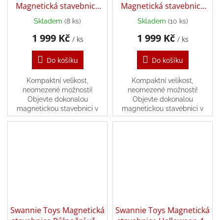
Magnetická stavebnice
Magnetická stavebnice
Labuť 108 ks
Robot 102 ks
Skladem
(8 ks)
Skladem
(10 ks)
1 999 Kč
1 999 Kč
/ ks
/ ks
Do košíku
Do košíku
Kompaktní velikost,
Kompaktní velikost,
neomezené možnosti!
neomezené možnosti!
Objevte dokonalou
Objevte dokonalou
magnetickou stavebnici v
magnetickou stavebnici v
miniaturním provedení, která
miniaturním provedení, která
je ideálním společníkem na
je ideálním společníkem na
všechny cesty a výlety. Díky
všechny cesty a výlety. Díky
menším...
menším...
Swannie Toys Magnetická
Swannie Toys Magnetická