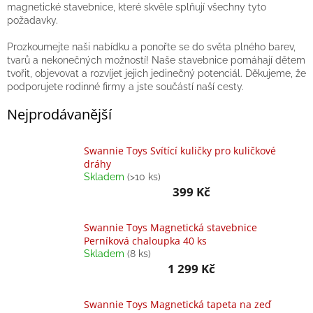
magnetické stavebnice, které skvěle splňují všechny tyto
Balanční
požadavky.
pomůcky
Prozkoumejte naši nabídku a ponořte se do světa plného barev,
Prodávané
tvarů a nekonečných možností! Naše stavebnice pomáhají dětem
značky
tvořit, objevovat a rozvíjet jejich jedinečný potenciál. Děkujeme, že
podporujete rodinné firmy a jste součástí naší cesty.
Blog
Nejprodávanější
Hračky
dle
věku
Swannie Toys Svítící kuličky pro kuličkové
dráhy
Hodnocení
Skladem
(>10 ks)
obchodu
399 Kč
Provizní
systém
Swannie Toys Magnetická stavebnice
Perníková chaloupka 40 ks
Velkoobchod
Skladem
(8 ks)
1 299 Kč
Léto
-
moře,
sluníčko...
Swannie Toys Magnetická tapeta na zeď