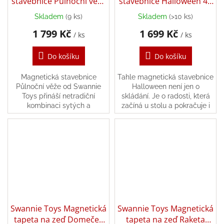
stavebnice Půlnoční věže
stavebnice Halloween 46
60ks
kusů
Skladem
(9 ks)
Skladem
(>10 ks)
1 799 Kč
1 699 Kč
/ ks
/ ks
Do košíku
Do košíku
Magnetická stavebnice
Tahle magnetická stavebnice
Půlnoční věže od Swannie
Halloween není jen o
Toys přináší netradiční
skládání. Je o radosti, která
kombinaci sytých a
začíná u stolu a pokračuje i
pastelových barev
po setmění. Obsahuje 46
obohacenou o speciální dílky
pevných, krásně barevných
jako jsou třpytivé čtverce,
dílků, které děti...
hradby...
Swannie Toys Magnetická
Swannie Toys Magnetická
tapeta na zeď Domeček
tapeta na zeď Raketa