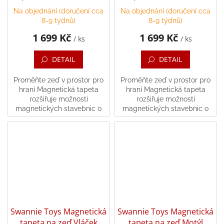
120x80 cm
120x75 cm
Na objednání (doručení cca
Na objednání (doručení cca
8-9 týdnů)
8-9 týdnů)
1 699 Kč
1 699 Kč
/ ks
/ ks
DETAIL
DETAIL
Proměňte zeď v prostor pro
Proměňte zeď v prostor pro
hraní Magnetická tapeta
hraní Magnetická tapeta
rozšiřuje možnosti
rozšiřuje možnosti
magnetických stavebnic o
magnetických stavebnic o
vertikální stavění. Instalace je
vertikální stavění. Instalace je
jednoduchá, stačí ji nalepit
jednoduchá, stačí ji nalepit
na zeď, čímž pro...
na zeď, čímž pro...
Swannie Toys Magnetická
Swannie Toys Magnetická
tapeta na zeď Vláček
tapeta na zeď Motýl