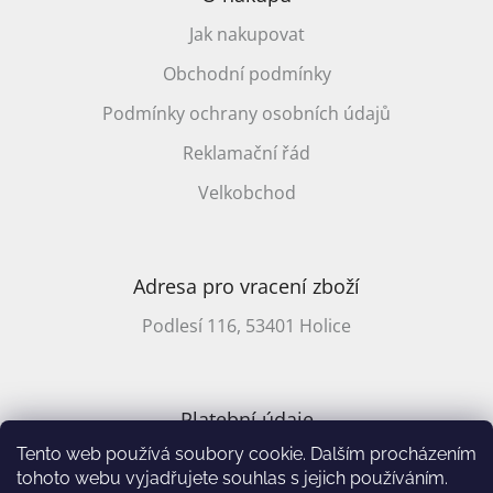
Jak nakupovat
Obchodní podmínky
Podmínky ochrany osobních údajů
Reklamační řád
Velkobchod
Adresa pro vracení zboží
Podlesí 116, 53401 Holice
Platební údaje
Tento web používá soubory cookie. Dalším procházením
CZ účet: 2701857647/2010
tohoto webu vyjadřujete souhlas s jejich používáním.