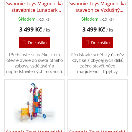
d
Swannie Toys Magnetická
Swannie Toys Magnetická
hry
u
stavebnice Lunapark
stavebnice Vzdušný
k
128ks
zámek 120ks
Skladem
(>10 ks)
Skladem
(>10 ks)
Průměrné
Průměrné
Šátky
t
a
hodnocení
hodnocení
3 499 Kč
3 499 Kč
ů
kostýmy
/ ks
/ ks
produktu
produktu
je
je
Do košíku
Do košíku
5,0
5,0
Tvoření
z
z
5
5
Představte si hračku, která
Představte si dětský úsměv,
hvězdiček.
hvězdiček.
Waldorf
otevře dveře do světa plného
když se z obyčejných dílků
zábavy, vzdělávání a
začne stavět něco
nepředstavitelných možností.
magického – třpytivý
Dárkové
Magnetická stavebnice
vzdušný zámek, pohyblivý
poukazy
Lunapark od Swannie Toys
kolotoč nebo dokonce celá
není jen obyčejná...
vesnice s okny, schody a...
Doplňky
pro
děti
Značky
CZK