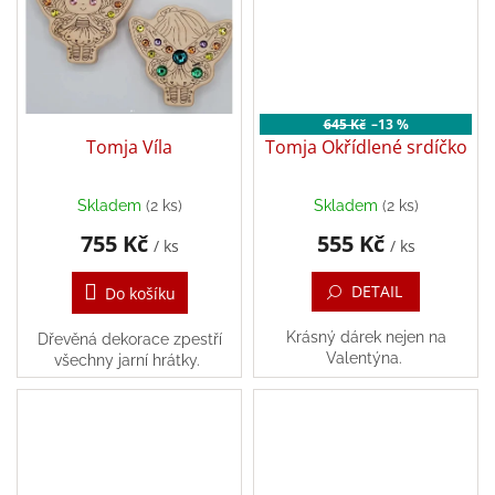
Zpátky
do
školy
Hračky
dle
645 Kč
–13 %
tématu
Tomja Víla
Tomja Okřídlené srdíčko
Látkové
Skladem
(2 ks)
Skladem
(2 ks)
panenky
a
755 Kč
555 Kč
zvířátka
/ ks
/ ks
DETAIL
Do košíku
Knihy
Krásný dárek nejen na
Dřevěná dekorace zpestří
Valentýna.
Puzzle
všechny jarní hrátky.
Sensory
Play
Společenské