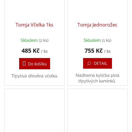
hry
Šátky
Tomja Včelka 1ks
Tomja Jednorožec
a
kostýmy
Skladem
(2 ks)
Skladem
(1 ks)
Tvoření
485 Kč
755 Kč
/ ks
/ ks
Waldorf
DETAIL
Do košíku
Nádherná kytička plná
Dárkové
Třpytivá dřevěná včelka.
poukazy
třpytivých kamínků.
Doplňky
pro
děti
Značky
CZK