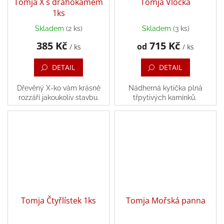
Tomja X s drahokamem
Tomja Vločka
1ks
Skladem
(2 ks)
Skladem
(3 ks)
385 Kč
715 Kč
od
/ ks
/ ks
DETAIL
DETAIL
Dřevěný X-ko vám krásně
Nádherná kytička plná
rozzáří jakoukoliv stavbu.
třpytivých kamínků.
Tomja Čtyřlístek 1ks
Tomja Mořská panna