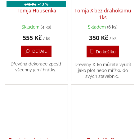
645 Kč
–13 %
/
Tomja Housenka
Tomja X bez drahokamu
1ks
Přihlášení
Skladem
(4 ks)
Skladem
(6 ks)
555 Kč
350 Kč
/ ks
/ ks
DETAIL
Do košíku
Dřevěná dekorace zpestří
Dřevěný X-ko můžete využit
všechny jarní hrátky.
jako plot nebo mřížku do
svých stavebnic.