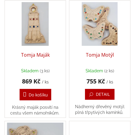
V
p
ý
r
Balanční
pomůcky
p
o
i
d
Prodávané
s
u
značky
p
k
r
Blog
t
o
ů
Hračky
d
Tomja Maják
Tomja Motýl
dle
u
věku
k
Skladem
(3 ks)
Skladem
(2 ks)
t
Hodnocení
obchodu
869 Kč
755 Kč
ů
/ ks
/ ks
Provizní
DETAIL
systém
Do košíku
Velkoobchod
Nádherný dřevěný motýl
Krásný maják posvítí na
plná třpytivých kamínků.
cestu všem námořníkům.
Léto
-
moře,
sluníčko...