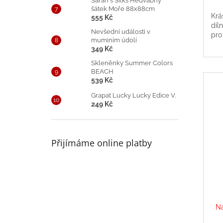
Sarah´s Silks Hedvábný
šátek Moře 88x88cm
Krá
555 Kč
díl
Nevšední události v
pro
muminím údolí
349 Kč
Skleněnky Summer Colors
BEACH
539 Kč
Grapat Lucky Lucky Edice V.
249 Kč
Přijímáme online platby
Na