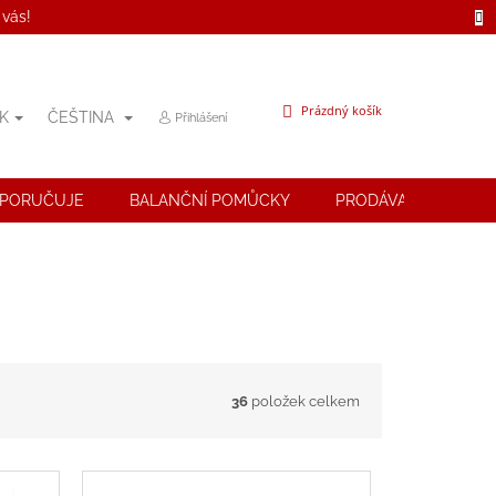
 vás!
NÁKUPNÍ
Prázdný košík
K
ČEŠTINA
Přihlášení
KOŠÍK
OPORUČUJE
BALANČNÍ POMŮCKY
PRODÁVANÉ ZNAČK
36
položek celkem