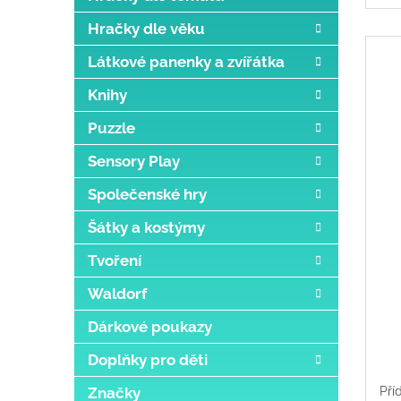
Hračky dle věku
Látkové panenky a zvířátka
Knihy
Puzzle
Sensory Play
Společenské hry
Šátky a kostýmy
Tvoření
Waldorf
Dárkové poukazy
Doplňky pro děti
Pří
Značky