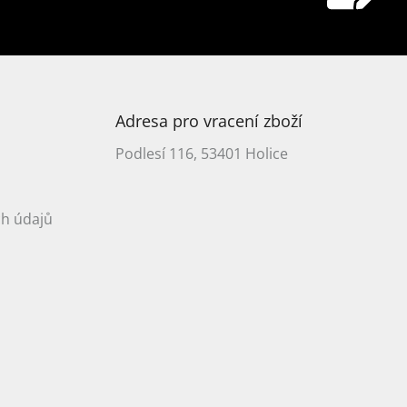
Adresa pro vracení zboží
Podlesí 116, 53401 Holice
h údajů