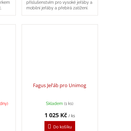
árkem
příslušenstvím pro vysoké jeřáby a
t.
mobilní jeřáby a přebírá zatížení.
Fagus Jeřáb pro Unimog
ýdny)
Skladem
(1 ks)
1 025 Kč
/ ks
Do košíku