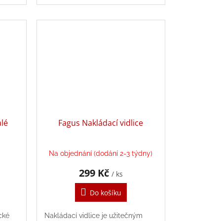
spojovacím zařízením pro přívěs.
Žlab lze naklonit ve 3 krocích a...
alé
Fagus Nakládací vidlice
Na objednání (dodání 2-3 týdny)
299 Kč
/ ks
Do košíku
cké
Nakládací vidlice je užitečným