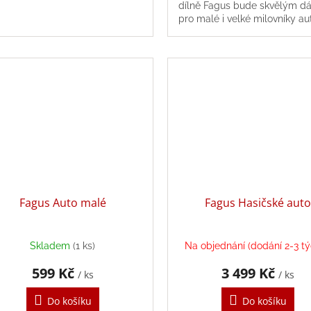
dílně Fagus bude skvělým d
pro malé i velké milovníky au
Fagus Auto malé
Fagus Hasičské auto
Skladem
(1 ks)
Na objednání (dodání 2-3 t
599 Kč
3 499 Kč
/ ks
/ ks
Do košíku
Do košíku