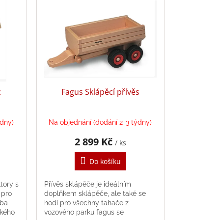
z
Fagus Sklápěcí přívěs
ýdny)
Na objednání (dodání 2-3 týdny)
2 899 Kč
/ ks
Do košíku
tory s
Přívěs sklápěče je ideálním
 pro
doplňkem sklápěče, ale také se
eba
hodí pro všechny tahače z
ského
vozového parku fagus se