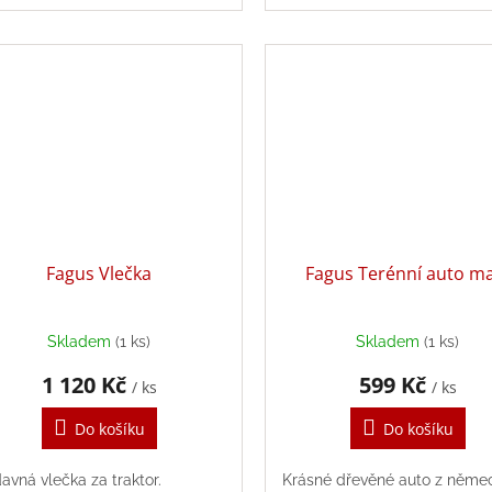
pokoje do druhého.
Fagus Vlečka
Fagus Terénní auto m
Skladem
(1 ks)
Skladem
(1 ks)
1 120 Kč
599 Kč
/ ks
/ ks
Do košíku
Do košíku
davná vlečka za traktor.
Krásné dřevěné auto z něme