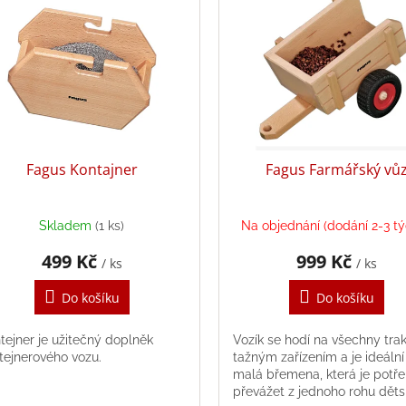
Fagus Kontajner
Fagus Farmářský vů
Skladem
(1 ks)
Na objednání (dodání 2-3 t
499 Kč
999 Kč
/ ks
/ ks
Do košíku
Do košíku
tejner je užitečný doplněk
Vozík se hodí na všechny trak
tejnerového vozu.
tažným zařízením a je ideální
malá břemena, která je potř
převážet z jednoho rohu dět