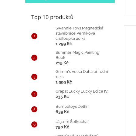
Top 10 produktů
Swannie Toys Magnetická
stavebnice Perníková
chaloupka 40 ks
1 299 Kč
Summer Magic Painting
Book
215 Kč
Grimm's Velká Duha přírodní
12ks
1 999 Kč
Grapat Lucky Lucky Edice IV.
235 Kč
Bumbutoys Delfín
639 Kč
Já jsem Šefkuchař
750 Kč