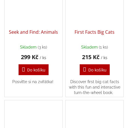
/
Přihlášení
Seek and Find: Animals
First Facts Big Cats
Skladem
(3 ks)
Skladem
(1 ks)
299 Kč
215 Kč
/ ks
/ ks
Do košíku
Do košíku
Posviťte si na zvířátka!
Discover first big cat facts
with this fun and interactive
turn-the-wheel book.