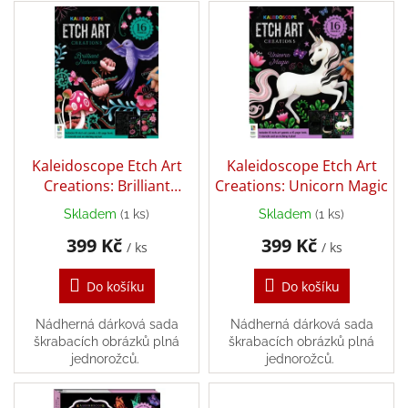
V
p
ý
r
Balanční
pomůcky
p
o
i
d
Prodávané
s
u
značky
p
k
r
Blog
t
o
ů
Hračky
d
Kaleidoscope Etch Art
Kaleidoscope Etch Art
dle
u
Creations: Brilliant
Creations: Unicorn Magic
věku
k
Nature
Skladem
(1 ks)
Skladem
(1 ks)
t
Hodnocení
obchodu
399 Kč
399 Kč
ů
/ ks
/ ks
Provizní
systém
Do košíku
Do košíku
Velkoobchod
Nádherná dárková sada
Nádherná dárková sada
škrabacích obrázků plná
škrabacích obrázků plná
Léto
jednorožců.
jednorožců.
-
moře,
sluníčko...