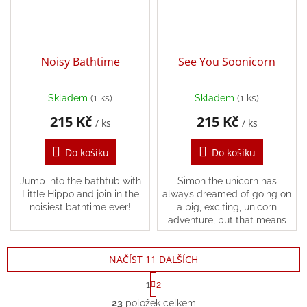
Noisy Bathtime
See You Soonicorn
Skladem
(1 ks)
Skladem
(1 ks)
215 Kč
215 Kč
/ ks
/ ks
Do košíku
Do košíku
Jump into the bathtub with
Simon the unicorn has
Little Hippo and join in the
always dreamed of going on
noisiest bathtime ever!
a big, exciting, unicorn
adventure, but that means
leaving his very best forest
friends behind. Join Simon as
NAČÍST 11 DALŠÍCH
he chases his...
S
1
2
t
O
r
23
položek celkem