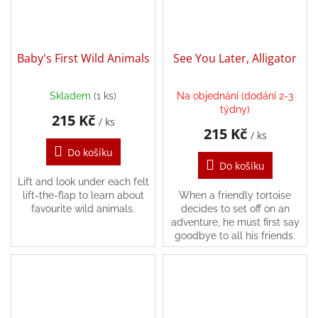
Baby's First Wild Animals
See You Later, Alligator
Skladem
(1 ks)
Na objednání (dodání 2-3
týdny)
215 Kč
/ ks
215 Kč
/ ks
Do košíku
Do košíku
Lift and look under each felt
lift-the-flap to learn about
When a friendly tortoise
favourite wild animals.
decides to set off on an
adventure, he must first say
goodbye to all his friends.
Will he ever actually leave
the zoo?