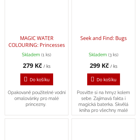
hry
Šátky
a
kostýmy
MAGIC WATER
Seek and Find: Bugs
COLOURING: Princesses
Tvoření
Skladem
(1 ks)
Skladem
(3 ks)
Waldorf
279 Kč
299 Kč
/ ks
/ ks
Do košíku
Do košíku
Dárkové
poukazy
Opakovaně použitelné vodní
Posviťte si na hmyz kolem
Doplňky
omalovánky pro malé
sebe. Zajímavá fakta i
pro
princezny.
magická baterka. Skvělá
děti
kniha pro všechny malé
zvědavce.
Značky
CZK