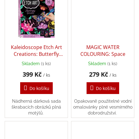
Zpátky
do
školy
Hračky
dle
tématu
Kaleidoscope Etch Art
MAGIC WATER
Creations: Butterfly
COLOURING: Space
Látkové
panenky
Garden
a
Skladem
(1 ks)
Skladem
(1 ks)
zvířátka
399 Kč
279 Kč
/ ks
/ ks
Knihy
Do košíku
Do košíku
Puzzle
Nádherná dárková sada
Opakovaně použitelné vodní
škrabacích obrázků plná
omalovánky plné vesmírného
motýlů.
dobrodružství.
Sensory
Play
Společenské