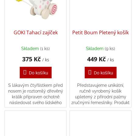
hry
Šátky
a
kostýmy
GOKI Tahací zajíček
Petit Boum Pletený košík
Tvoření
Skladem
(1 ks)
Skladem
(9 ks)
375 Kč
449 Kč
/ ks
/ ks
Waldorf
Do košíku
Do košíku
Dárkové
poukazy
S lákavým čtyřlístkem před
Představujeme unikátní,
nosem je roztomilý dřevěný
ručně vyrobený košík
Doplňky
králík připraven ochotně
upletený z přírodní palmy
pro
následovat svého lidského
zručnými řemeslníky. Produkt
děti
přítele na každém kroku.
Petit Boum kombinuje
Moderní design by měl
tradiční řemeslné zpracování
Značky
upoutat pozornost...
s péčí o potřeby
nejmenších...
CZK