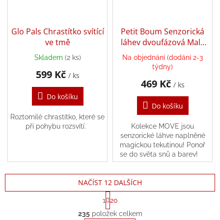
Glo Pals Chrastítko svítící
Petit Boum Senzorická
ve tmě
láhev dvoufázová Malý
princ
Skladem
(2 ks)
Na objednání (dodání 2-3
týdny)
599 Kč
/ ks
469 Kč
/ ks
Do košíku
Do košíku
Roztomilé chrastítko, které se
při pohybu rozsvítí.
Kolekce MOVE jsou
senzorické láhve naplněné
magickou tekutinou! Ponoř
se do světa snů a barev!
NAČÍST 12 DALŠÍCH
S
1
20
t
O
r
235
položek celkem
v