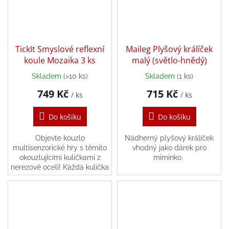
/
Přihlášení
TickIt Smyslové reflexní
Maileg Plyšový králíček
koule Mozaika 3 ks
malý (světlo-hnědý)
Skladem
(>10 ks)
Skladem
(1 ks)
749 Kč
715 Kč
/ ks
/ ks
Do košíku
Do košíku
Objevte kouzlo
Nádherný plyšový králíček
multisenzorické hry s těmito
vhodný jako dárek pro
okouzlujícími kuličkami z
miminko.
nerezové oceli! Každá kulička
je povrchově upravena v
třpytivých zlatých, stříbrných
a zářivých barevných...