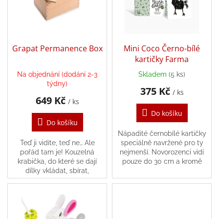
t
s
ů
Zpátky
p
do
r
školy
o
d
Hračky
Grapat Permanence Box
Mini Coco Černo-bílé
dle
u
kartičky Farma
tématu
k
Na objednání (dodání 2-3
Skladem
(5 ks)
t
týdny)
Látkové
375 Kč
ů
/ ks
panenky
649 Kč
a
/ ks
zvířátka
Do košíku
Do košíku
Knihy
Nápadité černobílé kartičky
Teď ji vidíte, teď ne… Ale
speciálně navržené pro ty
pořád tam je! Kouzelná
nejmenší. Novorozenci vidí
Puzzle
krabička, do které se dají
pouze do 30 cm a kromě
dílky vkládat, sbírat,
obličejů rodičů je nejvíce
uchovávat jako poklad nebo
fascinují kontrastní obrázky,
Sensory
vyměňovat. Umožňuje
tvary a vzory....
Play
miminkům a batolatům...
Společenské