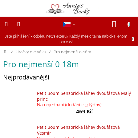
Přejít
na
obsah
NÁKUP
KOŠÍK
Jste přihlášení k odběru newsletteru? Každý měsíc tajná nabídka jenom
NOVINKY
pro vás!
Akce
Domů
/
Hračky dle věku
/
Pro nejmenší 0-18m
Pro nejmenší 0-18m
Figurky
a
zvířátka
Nejprodávanější
Dřevěné
hračky
Petit Boum Senzorická láhev dvoufázová Malý
princ
Na objednání (dodání 2-3 týdny)
Magnetické
469 Kč
hračky
Petit Boum Senzorická láhev dvoufázová
Annie
Vesmír
Doporučuje