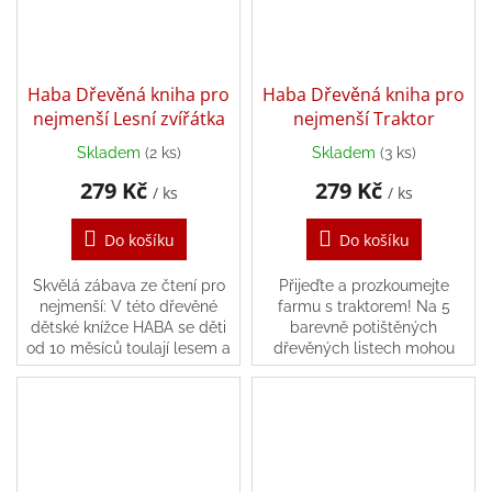
Haba Dřevěná kniha pro
Haba Dřevěná kniha pro
nejmenší Lesní zvířátka
nejmenší Traktor
Skladem
(2 ks)
Skladem
(3 ks)
279 Kč
279 Kč
/ ks
/ ks
Do košíku
Do košíku
Skvělá zábava ze čtení pro
Přijeďte a prozkoumejte
nejmenší: V této dřevěné
farmu s traktorem! Na 5
dětské knížce HABA se děti
barevně potištěných
od 10 měsíců toulají lesem a
dřevěných listech mohou
objevují spoustu roztomilých
děti zažít vzrušující
zvířátek. Šikovné strany knihy
dobrodružství s traktorem,
jsou...
farmářem Barniem a zvířátky
na farmě.