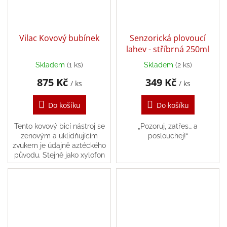
Vilac Kovový bubínek
Senzorická plovoucí
lahev - stříbrná 250ml
Skladem
(1 ks)
Skladem
(2 ks)
Průměrné
hodnocení
875 Kč
349 Kč
/ ks
/ ks
produktu
je
Do košíku
Do košíku
5,0
z
5
Tento kovový bicí nástroj se
„Pozoruj, zatřes… a
hvězdiček.
zenovým a uklidňujícím
poslouchej!“
zvukem je údajně aztéckého
původu. Stejně jako xylofon
vytváří každý kovový „jazyk“
jedinečný zvuk. Zen zvuk má
uklidňující a...