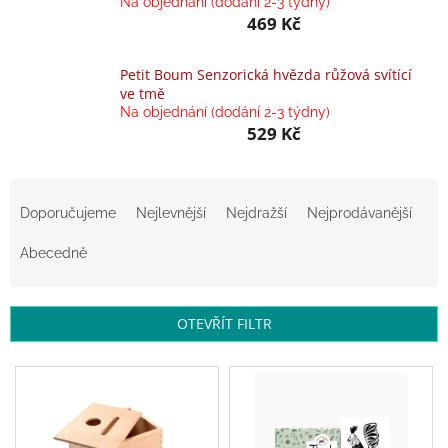
Na objednání (dodání 2-3 týdny)
469 Kč
Balanční
pomůcky
Petit Boum Senzorická hvězda růžová svítící
Prodávané
ve tmě
značky
Na objednání (dodání 2-3 týdny)
529 Kč
Blog
Hračky
Ř
dle
věku
a
Doporučujeme
Nejlevnější
Nejdražší
Nejprodávanější
z
Hodnocení
e
Abecedně
obchodu
n
í
Provizní
systém
p
OTEVŘÍT FILTR
r
Velkoobchod
o
V
d
ý
Léto
u
-
p
moře,
k
i
sluníčko...