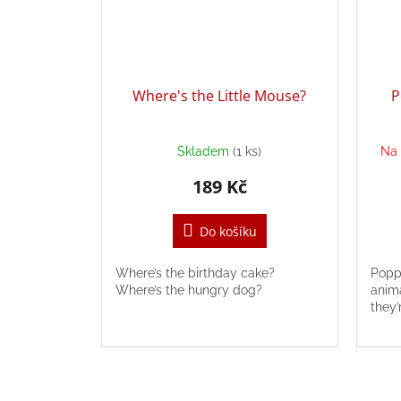
Where's the Little Mouse?
P
Skladem
(1 ks)
Na 
189 Kč
Do košíku
Where’s the birthday cake?
Popp
Where’s the hungry dog?
anima
they’