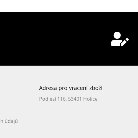
ail
mínkami ochrany osobních údajů
SIT SE
Adresa pro vracení zboží
Podlesí 116, 53401 Holice
h údajů