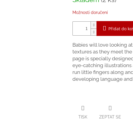
z
cena:
5
hvězdiček.
Možnosti doručení
Přidat do ko
Babies will love looking a
textures as they meet the 
page is specially designed
eye-catching illustrations 
run little fingers along an
developing language and s
TISK
ZEPTAT SE