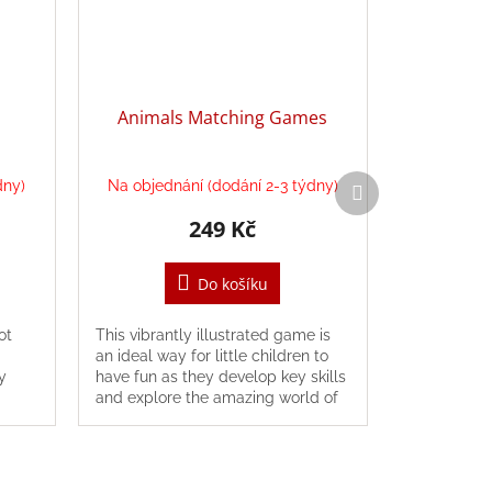
Animals Matching Games
Další
dny)
Na objednání (dodání 2-3 týdny)
produkt
249 Kč
Do košíku
ot
This vibrantly illustrated game is
an ideal way for little children to
y
have fun as they develop key skills
d
and explore the amazing world of
animals. T