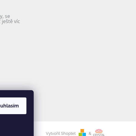
y, se
ještě víc
uhlasím
Vytvořil Shoptet
&