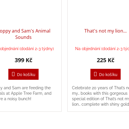
oppy and Sam's Animal
That's not my lion...
Sounds
objednání (dodání 2-3 týdny)
Na objednání (dodání 2-3 tý
399 Kč
225 Kč
Do košíku
Do košíku
y and Sam are feeding the
Celebrate 20 years of That’s n
ls at Apple Tree Farm, and
my… books with this gorgeous
re a noisy bunch!
special edition of That’s not m
lion… complete with shiny gol
edges.