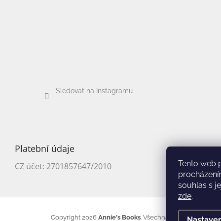
Sledovat na Instagramu
Platební údaje
Tento web 
CZ účet: 2701857647/2010
procházení
souhlas s j
zde
.
Copyright 2026
Annie's Books
. Všechna práva vyhrazena
Nastaven