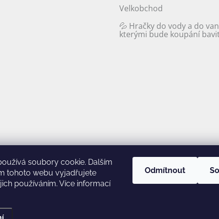
Velkobchod
💦 Hračky do vody a do van
kterými bude koupání bavit 
používá soubory cookie. Dalším
Odmítnout
So
m tohoto webu vyjadřujete
ejich používáním. Více informací
.
Upravit nastavení cookies
í