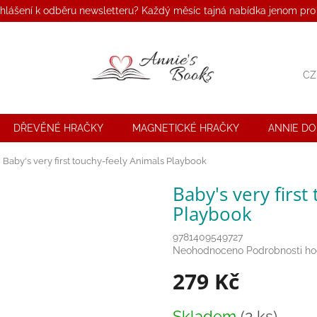
ihlášení k odběru newsletteru? Každý měsíc tajná nabídka jenom pro
CZ
DŘEVĚNÉ HRAČKY
MAGNETICKÉ HRAČKY
ANNIE D
Baby's very first touchy-feely Animals Playbook
Baby's very first
Playbook
9781409549727
Průměrné
Neohodnoceno
Podrobnosti h
hodnocení
279 Kč
produktu
je
0,0
Měrná
Skladem
(2 ks)