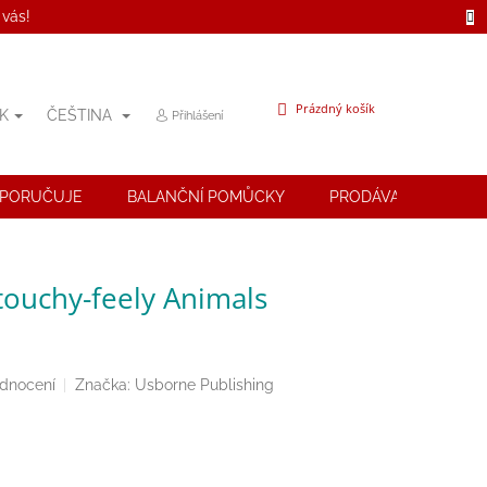
 vás!
NÁKUPNÍ
Prázdný košík
K
ČEŠTINA
Přihlášení
KOŠÍK
OPORUČUJE
BALANČNÍ POMŮCKY
PRODÁVANÉ ZNAČK
 touchy-feely Animals
odnocení
Značka:
Usborne Publishing