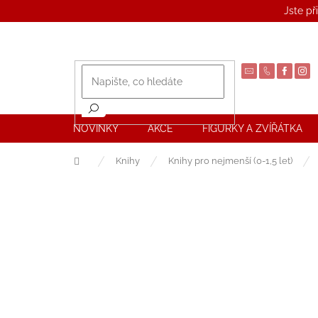
Přejít
Jste př
na
obsah
NOVINKY
AKCE
FIGURKY A ZVÍŘÁTKA
Domů
Knihy
Knihy pro nejmenší (0-1,5 let)