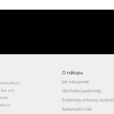
E-m
Vložením e-mailu souhlasíte s
pod
ch produktech na našem e-shopu.
PŘIHLÁ
O nákupu
Jak nakupovat
niesbooks.cz
Obchodní podmínky
 644 403
Books
Podmínky ochrany osobníc
oks.cz
Reklamační řád