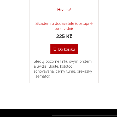
Hraj si!
Skladem u dodavatele (dostupné
za 5-7 dní)
225 Kč
Do košíku
Sleduj pozorně linku svým prstem
a uvidíš! Boule, kolotoč,
schovávaná, černý tunel, překážky
i semafor.
Z
á