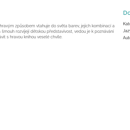
Do
Kat
 hravým způsobem vtahuje do světa barev, jejich kombinací a
Jaz
a šmouh rozvíjejí dětskou představivost, vedou je k poznávání
ávit s hravou knihou veselé chvíle.
Aut