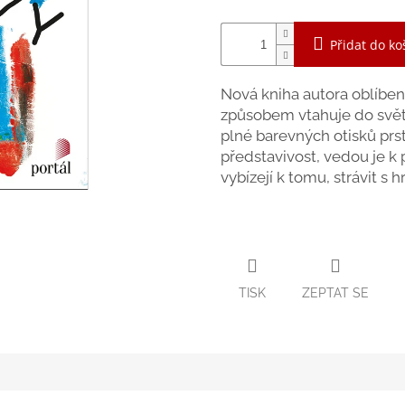
Přidat do ko
Nová kniha autora oblíben
způsobem vtahuje do světa
plné barevných otisků prst
představivost, vedou je k 
vybízejí k tomu, strávit s 
TISK
ZEPTAT SE