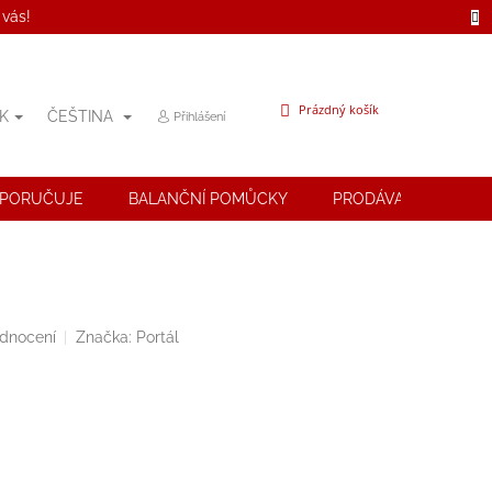
 vás!
NÁKUPNÍ
Prázdný košík
K
ČEŠTINA
Přihlášení
KOŠÍK
OPORUČUJE
BALANČNÍ POMŮCKY
PRODÁVANÉ ZNAČK
odnocení
Značka:
Portál