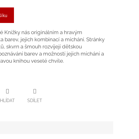
šíku
é Knížky nás originálním a hravým
 barev, jejich kombinací a míchání. Stránky
ů, skvrn a šmouh rozvíjejí dětskou
poznávání barev a možností jejich míchání a
hravou knihou veselé chvíle.
HLÍDAT
SDÍLET