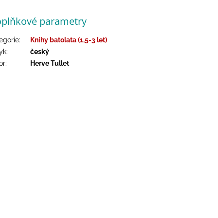
plňkové parametry
egorie
:
Knihy batolata (1,5-3 let)
yk
:
český
or
:
Herve Tullet