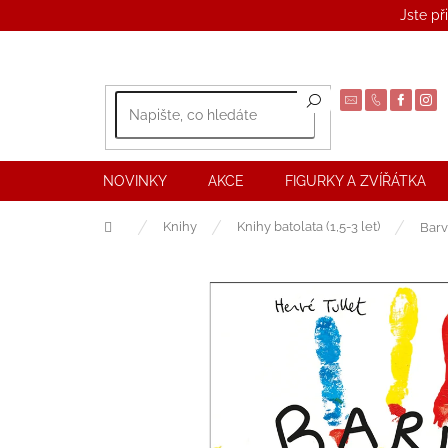
Přejít
Jste př
na
obsah
NOVINKY
AKCE
FIGURKY A ZVÍŘÁTKA
Domů
Knihy
Knihy batolata (1,5-3 let)
Barv