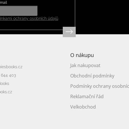
mail
nkami ochrany osobních údajů
O nákupu
Jak nakupovat
niesbooks.cz
Obchodní podmínky
 644 403
Books
Podmínky ochrany osobníc
oks.cz
Reklamační řád
Velkobchod