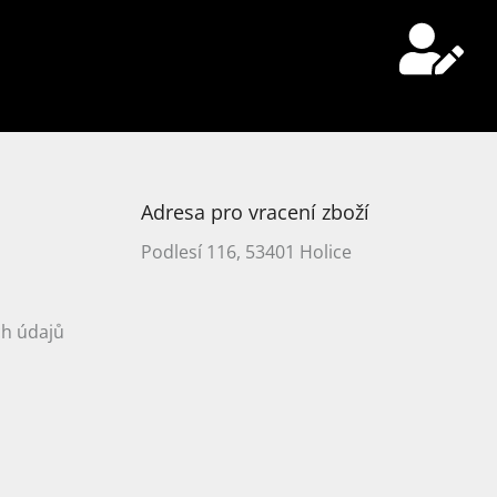
Adresa pro vracení zboží
Podlesí 116, 53401 Holice
h údajů