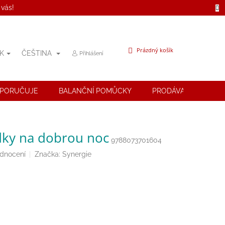
 vás!
NÁKUPNÍ
Prázdný košík
K
ČEŠTINA
Přihlášení
KOŠÍK
OPORUČUJE
BALANČNÍ POMŮCKY
PRODÁVANÉ ZNAČK
ky na dobrou noc
9788073701604
odnocení
Značka:
Synergie