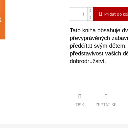
Přidat do ko
Tato kniha obsahuje dv
převyprávěných zábavn
předčítat svým dětem.
představivost vašich dě
dobrodružství.
TISK
ZEPTAT SE