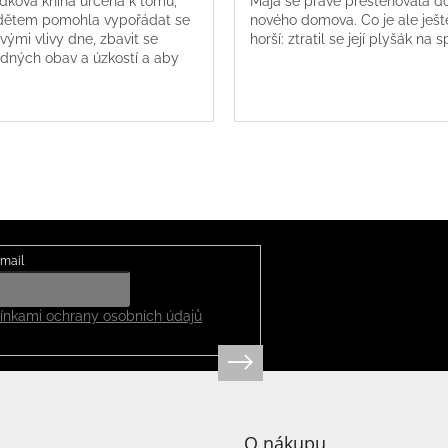
dková kniha určená k tomu,
Mája se právě přestěhovala d
dětem pomohla vypořádat se
nového domova. Co je ale ješt
ivými vlivy dne, zbavit se
horší: ztratil se její plyšák na s
dných obav a úzkostí a aby
ila atmosféru, ve které se
dětem krásně...
mail
nkami ochrany osobních údajů
O nákupu