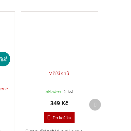
299 Kč
–10 %
V říši snů
upné
Skladem
(1 ks)
Další
349 Kč
produkt
Do košíku