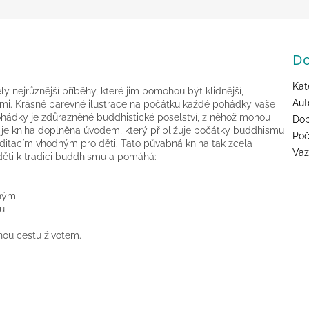
Do
Kat
ly nejrůznější příběhy, které jim pomohou být klidnější,
Aut
uhými. Krásné barevné ilustrace na počátku každé pohádky vaše
 pohádky je zdůrazněné buddhistické poselství, z něhož mohou
Dop
e je kniha doplněna úvodem, který přibližuje počátky buddhismu
Poč
tacím vhodným pro děti. Tato půvabná kniha tak zcela
Va
děti k tradici buddhismu a pomáhá:
uhými
tu
ou cestu životem.