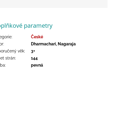
plňkové parametry
egorie
:
České
or
:
Dharmachari, Nagaraja
oručený věk
:
3+
et strán
:
144
zba
:
pevná