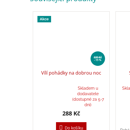
Akce
339 Kč
–15 %
Vílí pohádky na dobrou noc
Skladem u
Skl
dodavatele
Průměrné
(dostupné za 5-7
hodnocení
dní)
produktu
288 Kč
je
5,0
z
Do košíku