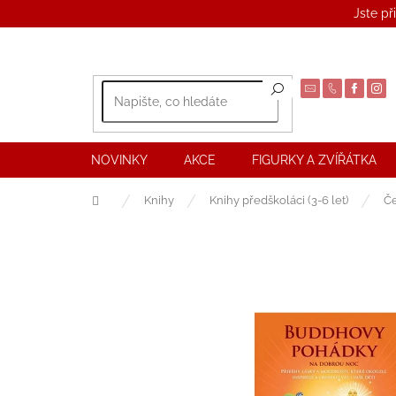
Přejít
Jste př
na
obsah
NOVINKY
AKCE
FIGURKY A ZVÍŘÁTKA
Domů
Knihy
Knihy předškoláci (3-6 let)
Č