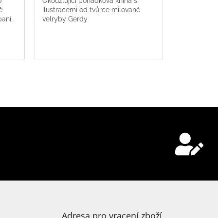
o
Okouzlující pohádková kniha s
ě
ilustracemi od tvůrce milované
paní.
velryby Gerdy
Adresa pro vracení zboží