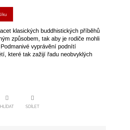
šíku
acet klasických buddhistických příběhů
ým způsobem, tak aby je rodiče mohli
 Podmanivé vyprávění podnítí
tí, které tak zažijí řadu neobvyklých
HLÍDAT
SDÍLET