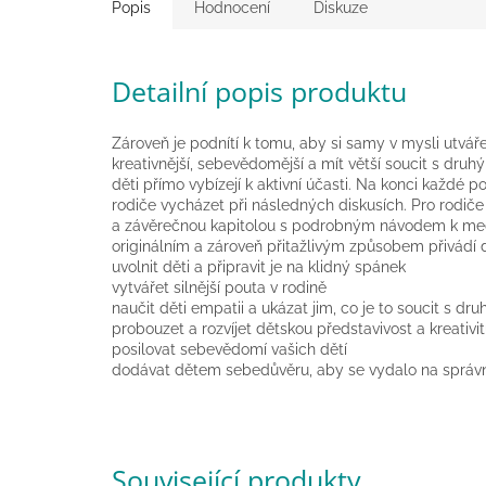
Popis
Hodnocení
Diskuze
Detailní popis produktu
Zároveň je podnítí k tomu, aby si samy v mysli utváře
kreativnější, sebevědomější a mít větší soucit s dr
děti přímo vybízejí k aktivní účasti. Na konci každé
rodiče vycházet při následných diskusích. Pro rodič
a závěrečnou kapitolou s podrobným návodem k medi
originálním a zároveň přitažlivým způsobem přivádí 
uvolnit děti a připravit je na klidný spánek
vytvářet silnější pouta v rodině
naučit děti empatii a ukázat jim, co je to soucit s dr
probouzet a rozvíjet dětskou představivost a kreativi
posilovat sebevědomí vašich dětí
dodávat dětem sebedůvěru, aby se vydalo na správn
Související produkty