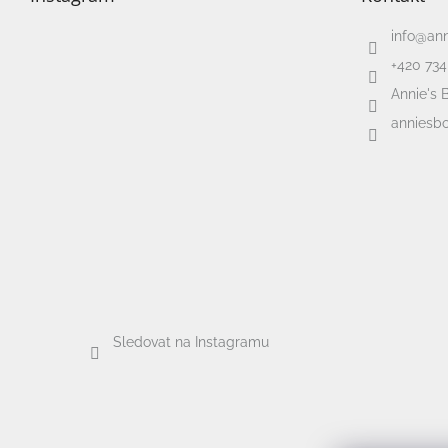
info
@
an
+420 734
Annie's 
anniesbo
Sledovat na Instagramu