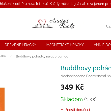
ihlášení k odběru newsletteru? Každý měsíc tajná nabídka jenom pro
CZ
DŘEVĚNÉ HRAČKY
MAGNETICKÉ HRAČKY
ANNIE D
eské
Buddhovy pohádky na dobrou noc
Buddhovy pohád
Průměrné
Neohodnoceno
Podrobnosti h
hodnocení
349 Kč
produktu
je
0,0
Měrná
Skladem
(1 ks)
z
cena:
5
hvězdiček.
Možnosti doručení