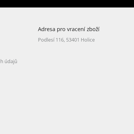
Adresa pro vracení zboží
Podlesí 116, 53401 Holice
h údajů