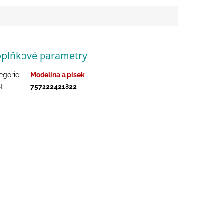
plňkové parametry
egorie
:
Modelína a písek
N
:
757222421822