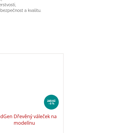
stvosti,
 bezpečnost a kvalitu.
245 Kč
–6 %
ldGen Dřevěný váleček na
modelínu