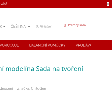
 vás!
NÁKUPNÍ
Prázdný košík
K
ČEŠTINA
Přihlášení
KOŠÍK
OPORUČUJE
BALANČNÍ POMŮCKY
PRODÁVANÉ ZNAČK
ní modelína Sada na tvoření
odnocení
Značka:
ChildGen