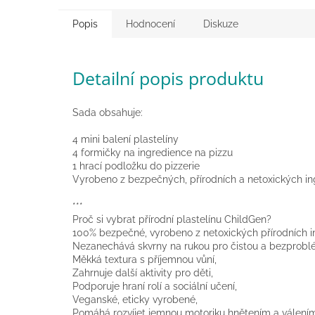
Popis
Hodnocení
Diskuze
Detailní popis produktu
Sada obsahuje:
4 mini balení plastelíny
4 formičky na ingredience na pizzu
1 hrací podložku do pizzerie
Vyrobeno z bezpečných, přírodních a netoxických in
***
Proč si vybrat přírodní plastelínu ChildGen?
100% bezpečné, vyrobeno z netoxických přírodních i
Nezanechává skvrny na rukou pro čistou a bezprobl
Měkká textura s příjemnou vůní,
Zahrnuje další aktivity pro děti,
Podporuje hraní rolí a sociální učení,
Veganské, eticky vyrobené,
Pomáhá rozvíjet jemnou motoriku hnětením a válení