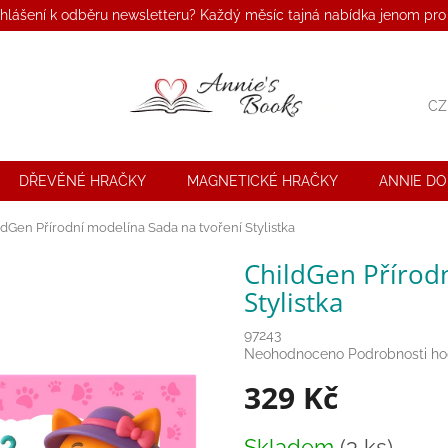
ihlášení k odběru newsletteru? Každý měsíc tajná nabídka jenom pro
CZ
DŘEVĚNÉ HRAČKY
MAGNETICKÉ HRAČKY
ANNIE D
ldGen Přírodní modelína Sada na tvoření Stylistka
ChildGen Přírod
Stylistka
97243
Průměrné
Neohodnoceno
Podrobnosti h
hodnocení
329 Kč
produktu
je
0,0
Měrná
Skladem
(3 ks)