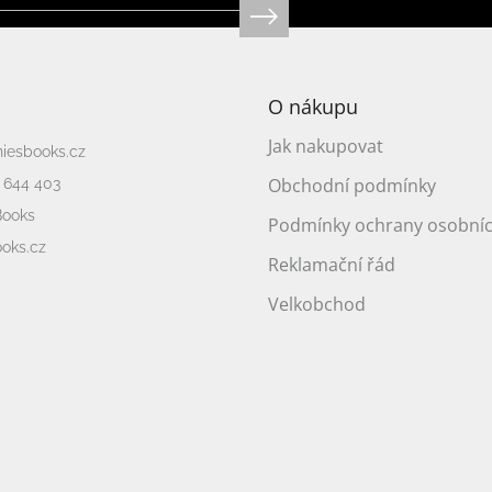
O nákupu
Jak nakupovat
niesbooks.cz
Obchodní podmínky
 644 403
Books
Podmínky ochrany osobníc
oks.cz
Reklamační řád
Velkobchod