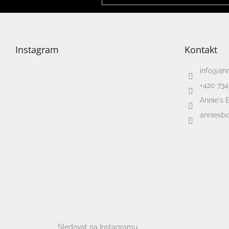
Instagram
Kontakt
info
@
an
+420 734
Annie's 
anniesbo
Sledovat na Instagramu