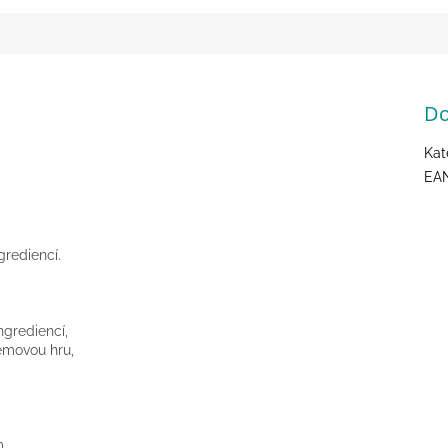
Do
Kat
EA
grediencí.
ngrediencí,
émovou hru,
m,