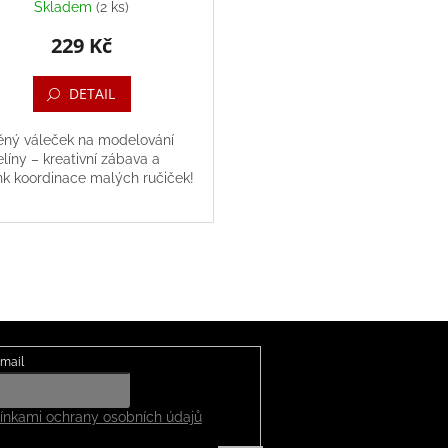
Skladem
(2 ks)
229 Kč
DETAIL
ěný váleček na modelování
íny – kreativní zábava a
nk koordinace malých ručiček!
mail
nkami ochrany osobních údajů