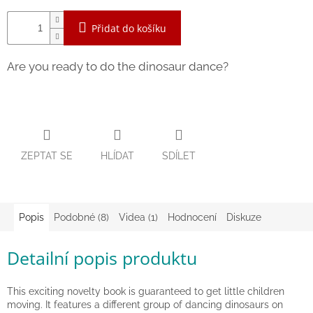
Zpátky
Přidat do košíku
do
školy
Are you ready to do the dinosaur dance?
Hračky
dle
tématu
Látkové
panenky
a
zvířátka
ZEPTAT SE
HLÍDAT
SDÍLET
Knihy
Popis
Podobné (8)
Videa (1)
Hodnocení
Diskuze
Puzzle
Detailní popis produktu
Sensory
Play
This exciting novelty book is guaranteed to get little children
moving. It features a different group of dancing dinosaurs on
Společenské