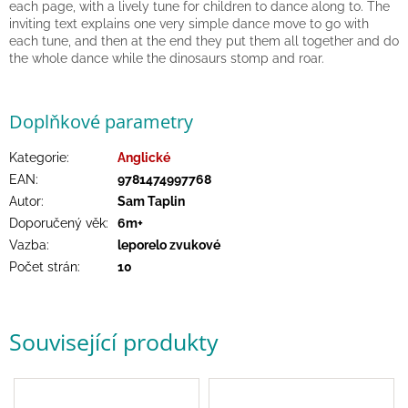
each page, with a lively tune for children to dance along to. The
hry
inviting text explains one very simple dance move to go with
each tune, and then at the end they put them all together and do
the whole dance while the dinosaurs stomp and roar.
Šátky
a
kostýmy
Doplňkové parametry
Tvoření
Kategorie
:
Anglické
EAN
:
9781474997768
Waldorf
Autor
:
Sam Taplin
Doporučený věk
:
6m+
Dárkové
Vazba
:
leporelo zvukové
poukazy
Počet strán
:
10
Doplňky
pro
děti
Související produkty
Značky
CZK