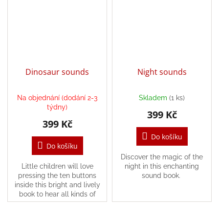
/
Přihlášení
Dinosaur sounds
Night sounds
Na objednání (dodání 2-3
Skladem
(1 ks)
týdny)
399 Kč
399 Kč
Do košíku
Do košíku
Discover the magic of the
Little children will love
night in this enchanting
pressing the ten buttons
sound book.
inside this bright and lively
book to hear all kinds of
different dinosaurs. From a
roaring T-rex to a squawking