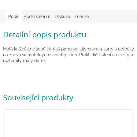
hry
Popis
Hodnocení (1)
Diskuze
Značka
Šátky
a
kostýmy
Detailní popis produktu
Tvoření
Malá knížečka v sobě ukrývá panenku Lilypink a 4 karty s oblečky
na znovu snímatelných samolepkách. Praktické balení na cesty a
roztomilý malý dárek.
Waldorf
Dárkové
poukazy
Související produkty
Doplňky
pro
děti
Značky
CZK