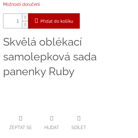
Možnosti doručení
Zpátky
do
školy
Přidat do košíku
Hračky
dle
tématu
Skvělá oblékací
samolepková sada
Látkové
panenky
a
zvířátka
panenky Ruby
Knihy
Puzzle
Sensory
Play
ZEPTAT SE
HLÍDAT
SDÍLET
Společenské