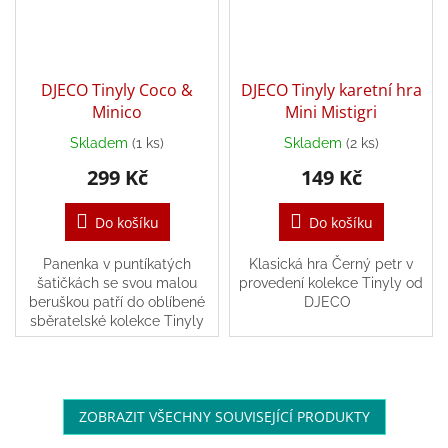
/
Přihlášení
DJECO Tinyly Coco &
DJECO Tinyly karetní hra
Minico
Mini Mistigri
Skladem
(1 ks)
Skladem
(2 ks)
299 Kč
149 Kč
Do košíku
Do košíku
Panenka v puntíkatých
Klasická hra Černý petr v
šatičkách se svou malou
provedení kolekce Tinyly od
beruškou patří do oblíbené
DJECO
sběratelské kolekce Tinyly
od DJECA.
ZOBRAZIT VŠECHNY SOUVISEJÍCÍ PRODUKTY