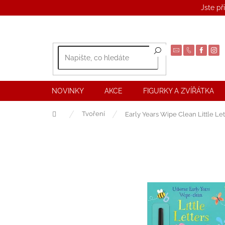
Přejít
Jste př
na
obsah
NOVINKY
AKCE
FIGURKY A ZVÍŘÁTKA
Domů
Tvoření
Early Years Wipe Clean Little Let