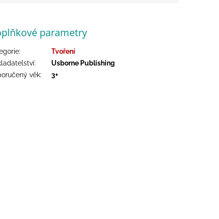
plňkové parametry
egorie
:
Tvoření
ladatelství
:
Usborne Publishing
oručený věk
:
3+