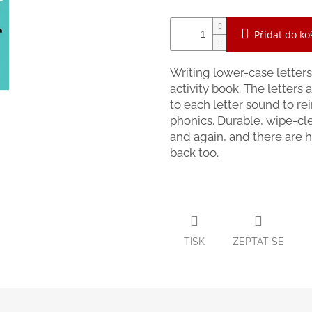
Přidat do ko
Writing lower-case letters
activity book. The letters
to each letter sound to r
phonics. Durable, wipe-cl
and again, and there are h
back too.
TISK
ZEPTAT SE