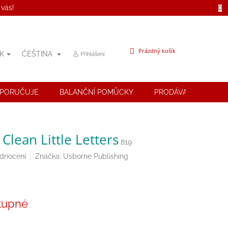
 vás!
NÁKUPNÍ
Prázdný košík
K
ČEŠTINA
Přihlášení
KOŠÍK
OPORUČUJE
BALANČNÍ POMŮCKY
PRODÁVANÉ ZNAČK
Clean Little Letters
819
odnocení
Značka:
Usborne Publishing
tupné