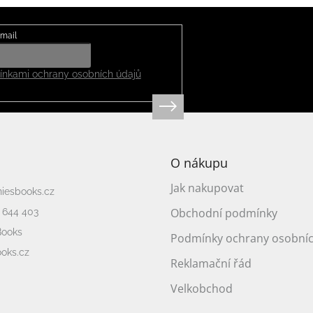
mail
nkami ochrany osobních údajů
O nákupu
Jak nakupovat
niesbooks.cz
Obchodní podmínky
 644 403
Books
Podmínky ochrany osobníc
oks.cz
Reklamační řád
Velkobchod