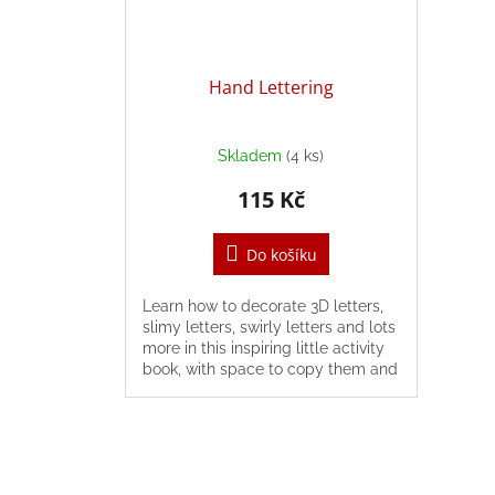
Hand Lettering
Skladem
(4 ks)
115 Kč
Do košíku
Learn how to decorate 3D letters,
slimy letters, swirly letters and lots
more in this inspiring little activity
book, with space to copy them and
create decorative words of your...