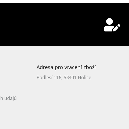
Adresa pro vracení zboží
Podlesí 116, 53401 Holice
h údajů