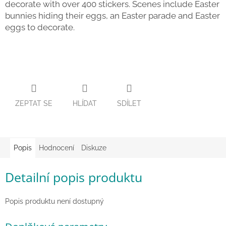
decorate with over 400 stickers. Scenes include Easter
Zpátky
bunnies hiding their eggs, an Easter parade and Easter
do
eggs to decorate.
školy
Hračky
dle
tématu
Látkové
panenky
a
ZEPTAT SE
HLÍDAT
SDÍLET
zvířátka
Knihy
Popis
Hodnocení
Diskuze
Puzzle
Detailní popis produktu
Sensory
Play
Popis produktu není dostupný
Společenské