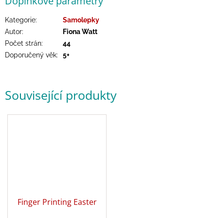
Doplňkové parametry
hry
Kategorie
:
Samolepky
Autor
:
Fiona Watt
Šátky
a
Počet strán
:
44
kostýmy
Doporučený věk
:
5+
Tvoření
Související produkty
Waldorf
Dárkové
poukazy
Doplňky
pro
děti
Značky
Finger Printing Easter
CZK