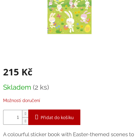
Balanční
pomůcky
Prodávané
značky
Blog
Hračky
dle
věku
215 Kč
Hodnocení
obchodu
Měrná
Skladem
(2 ks)
cena:
Provizní
systém
Možnosti doručení
Velkoobchod
Přidat do košíku
Léto
-
moře,
A colourful sticker book with Easter-themed scenes to
sluníčko...