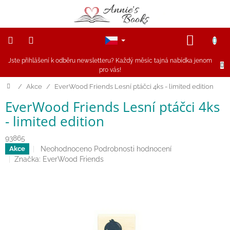
Přejít
na
obsah
NÁKUP
KOŠÍK
Jste přihlášení k odběru newsletteru? Každý měsíc tajná nabídka jenom
NOVINKY
pro vás!
Akce
Domů
/
Akce
/
EverWood Friends Lesní ptáčci 4ks - limited edition
EverWood Friends Lesní ptáčci 4ks
Figurky
a
- limited edition
zvířátka
93865
Dřevěné
Průměrné
Neohodnoceno
Podrobnosti hodnocení
Akce
hračky
hodnocení
Značka:
EverWood Friends
produktu
je
Magnetické
0,0
hračky
z
5
Annie
hvězdiček.
Doporučuje