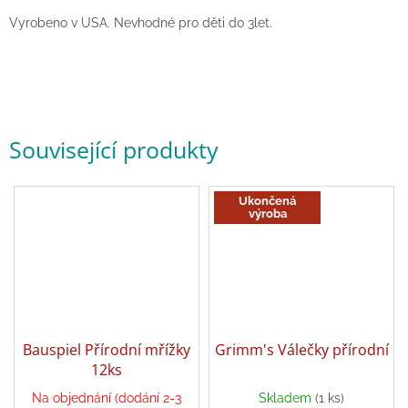
hry
Vyrobeno v USA. Nevhodné pro děti do 3let.
Šátky
a
kostýmy
Tvoření
Související produkty
Waldorf
Ukončená
výroba
Dárkové
poukazy
Doplňky
pro
děti
Bauspiel Přírodní mřížky
Grimm's Válečky přírodní
Značky
12ks
Na objednání (dodání 2-3
Skladem
(1 ks)
Průměrné
CZK