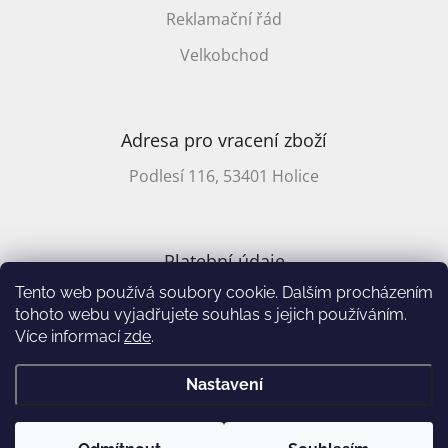
Reklamační řád
Velkobchod
Adresa pro vracení zboží
Podlesí 116, 53401 Holice
Platební údaje
Tento web používá soubory cookie. Dalším procházením
CZ účet: 2701857647/2010
tohoto webu vyjadřujete souhlas s jejich používáním.
Více informací
zde
.
Vytvořil Shoptet
&
Nastavení
Copyright 2026
Annie's Books
. Všechna práva vyhrazena.
Upravit