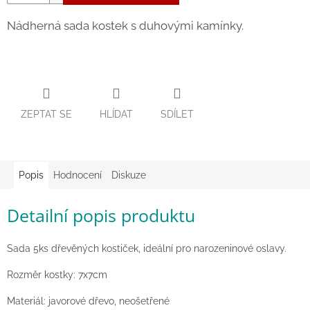
Zpátky
Nádherná sada kostek s duhovými kamínky.
do
školy
Hračky
dle
tématu
ZEPTAT SE
HLÍDAT
SDÍLET
Látkové
panenky
a
zvířátka
Popis
Hodnocení
Diskuze
Knihy
Detailní popis produktu
Puzzle
Sada 5ks dřevěných kostiček, ideální pro narozeninové oslavy.
Sensory
Play
Rozměr kostky: 7x7cm
Materiál: javorové dřevo, neošetřené
Společenské