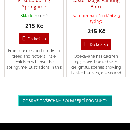
First Colouring
Easter Magic Painting
/
Springtime
Book
Skladem
(1 ks)
Na objednání (dodání 2-3
Přihlášení
týdny)
215 Kč
215 Kč
Do košíku
Do košíku
From bunnies and chicks to
trees and flowers, little
Očekávané naskladnění
children will love the
25.3.2022. Packed with
springtime illustrations in this
delightful scenes showing
first colouring book. .
Easter bunnies, chicks and
other creatures in flowery
spring settings.
ZOBRAZIT VŠECHNY SOUVISEJÍCÍ PRODUKTY
Z