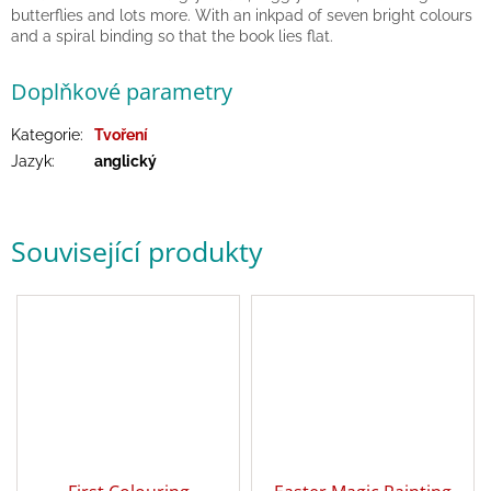
hry
butterflies and lots more. With an inkpad of seven bright colours
and a spiral binding so that the book lies flat.
Šátky
Doplňkové parametry
a
kostýmy
Kategorie
:
Tvoření
Jazyk
:
anglický
Tvoření
Waldorf
Související produkty
Dárkové
poukazy
Doplňky
pro
děti
Značky
CZK