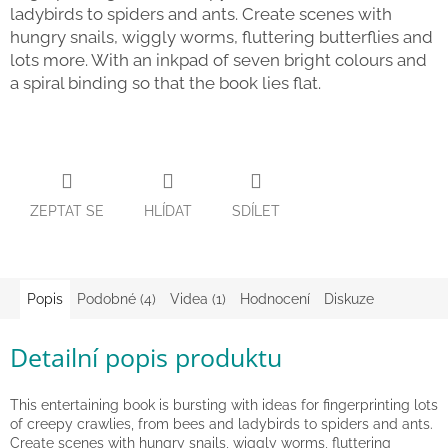
ladybirds to spiders and ants. Create scenes with
Zpátky
hungry snails, wiggly worms, fluttering butterflies and
do
školy
lots more. With an inkpad of seven bright colours and
a spiral binding so that the book lies flat.
Hračky
dle
tématu
Látkové
panenky
a
ZEPTAT SE
HLÍDAT
SDÍLET
zvířátka
Knihy
Popis
Podobné (4)
Videa (1)
Hodnocení
Diskuze
Puzzle
Detailní popis produktu
Sensory
Play
This entertaining book is bursting with ideas for fingerprinting lots
of creepy crawlies, from bees and ladybirds to spiders and ants.
Create scenes with hungry snails, wiggly worms, fluttering
Společenské