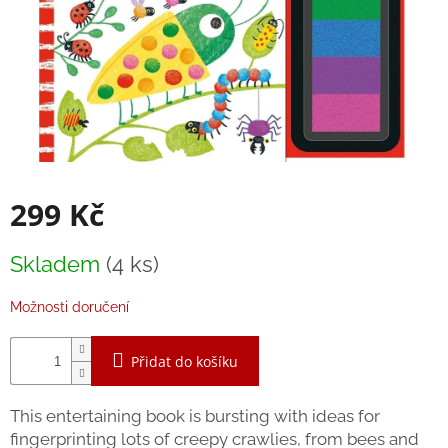
Balanční
pomůcky
Prodávané
značky
Blog
Hračky
dle
299 Kč
věku
Hodnocení
Měrná
obchodu
Skladem
(4 ks)
cena:
Provizní
Možnosti doručení
systém
Velkoobchod
Přidat do košíku
Léto
-
This entertaining book is bursting with ideas for
moře,
sluníčko...
fingerprinting lots of creepy crawlies, from bees and