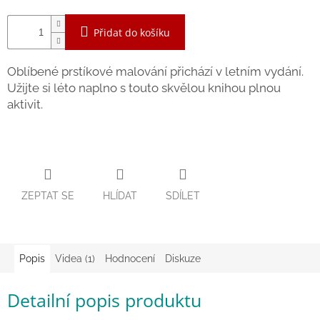
Zpátky
do
Přidat do košíku
školy
Hračky
Oblíbené prstíkové malování přichází v letním vydání.
dle
Užijte si léto naplno s touto skvělou knihou plnou
tématu
aktivit.
Látkové
panenky
a
zvířátka
Knihy
ZEPTAT SE
HLÍDAT
SDÍLET
Puzzle
Popis
Videa (1)
Hodnocení
Diskuze
Sensory
Play
Detailní popis produktu
Společenské