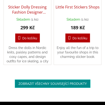
Sticker Dolly Dressing
Little First Stickers Shops
Fashion Designer
Autumn and Winter
Skladem
(1 ks)
Skladem
(1 ks)
Collection
299 Kč
189 Kč
Do košíku
Do košíku
Dress the dolls in Nordic
Enjoy all the fun of a trip to
knits, paisley patterns and
your favourite shops in this
cosy capes, and design
charming sticker book.
outfits for ice skating, a city
break, skiing and more in this
bumper activity book for
young...
ZOBRAZIT VŠECHNY SOUVISEJÍCÍ PRODUKTY
Z