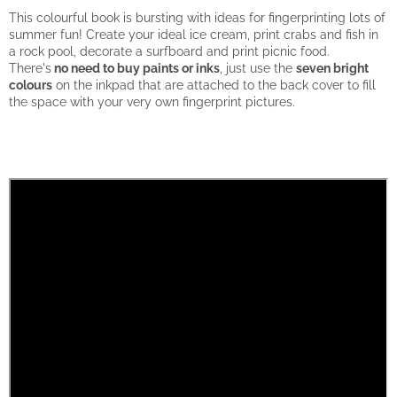
hry
This colourful book is bursting with ideas for fingerprinting lots of
summer fun! Create your ideal ice cream, print crabs and fish in
a rock pool, decorate a surfboard and print picnic food.
Šátky
There's
no need to buy paints or inks
, just use the
seven bright
a
kostýmy
colours
on the inkpad that are attached to the back cover to fill
the space with your very own fingerprint pictures.
Tvoření
Waldorf
Dárkové
poukazy
Doplňky
pro
děti
Značky
CZK