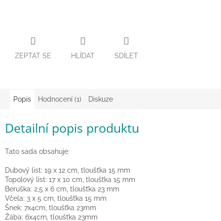
Zpátky
do
školy
Hračky
dle
ZEPTAT SE
HLÍDAT
SDÍLET
tématu
Látkové
panenky
Popis
Hodnocení (1)
Diskuze
a
zvířátka
Detailní popis produktu
Knihy
Tato sada obsahuje:
Puzzle
Dubový list: 19 x 12 cm, tloušťka 15 mm
Topolový list: 17 x 10 cm, tloušťka 15 mm
Sensory
Beruška: 2,5 x 6 cm, tloušťka 23 mm
Play
Včela: 3 x 5 cm, tloušťka 15 mm
Šnek: 7x4cm, tloušťka 23mm
Žába: 6x4cm, tloušťka 23mm
Společenské