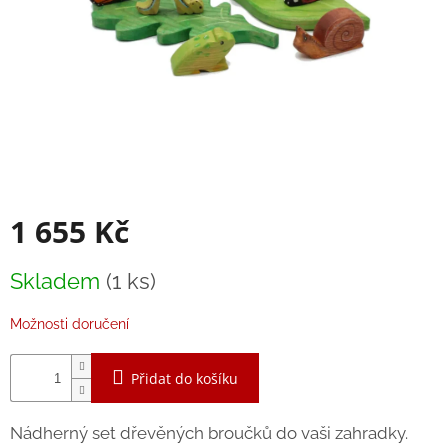
Balanční
pomůcky
Prodávané
značky
Blog
Hračky
dle
věku
1 655 Kč
Hodnocení
obchodu
Měrná
Skladem
(1 ks)
cena:
Provizní
systém
Možnosti doručení
Velkoobchod
Přidat do košíku
Léto
-
moře,
Nádherný set dřevěných broučků do vaši zahradky.
sluníčko...