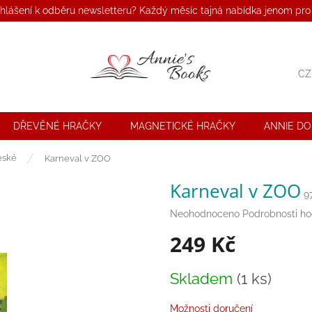
ihlášení k odběru newsletteru? Každý měsíc tajná nabídka jenom pro
CZ
DŘEVĚNÉ HRAČKY
MAGNETICKÉ HRAČKY
ANNIE D
eské
Karneval v ZOO
Karneval v ZOO
9
Průměrné
Neohodnoceno
Podrobnosti h
hodnocení
249 Kč
produktu
je
0,0
Měrná
Skladem
(1 ks)
z
cena:
5
hvězdiček.
Možnosti doručení