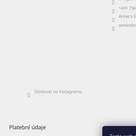
+420 734
Annie's 
anniesbo
Sledovat na Instagramu
Platební údaje