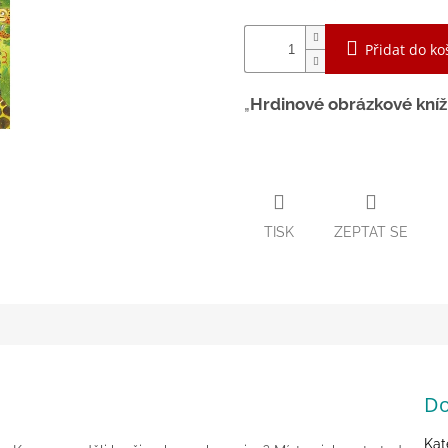
Přidat do ko
Hrdinové obrázkové knížk
TISK
ZEPTAT SE
Do
Kat