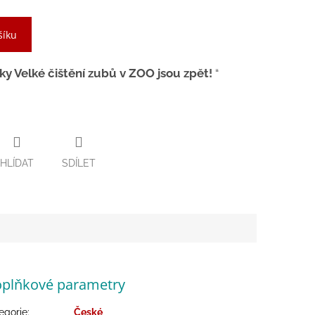
šíku
y Velké čištění zubů v ZOO jsou zpět!
HLÍDAT
SDÍLET
plňkové parametry
egorie
:
České