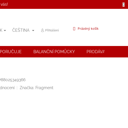
 vás!
NÁKUPNÍ
Prázdný košík
K
ČEŠTINA
Přihlášení
KOŠÍK
OPORUČUJE
BALANČNÍ POMŮCKY
PRODÁVANÉ ZNAČK
788025349366
odnocení
Značka:
Fragment