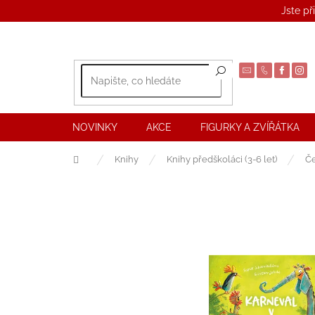
Přejít
Jste př
na
obsah
NOVINKY
AKCE
FIGURKY A ZVÍŘÁTKA
Domů
Knihy
Knihy předškoláci (3-6 let)
Č