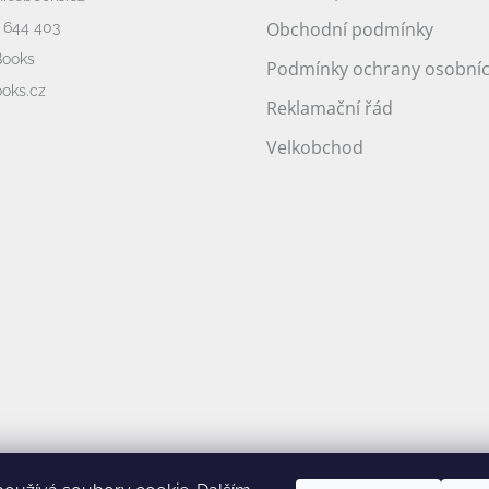
Obchodní podmínky
 644 403
Books
Podmínky ochrany osobníc
oks.cz
Reklamační řád
Velkobchod