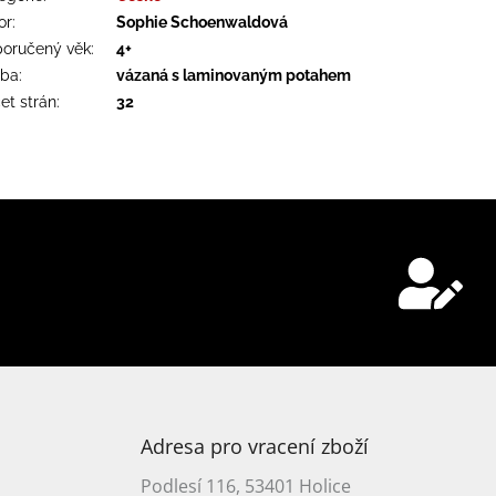
or
:
Sophie Schoenwaldová
oručený věk
:
4+
zba
:
vázaná s laminovaným potahem
et strán
:
32
Adresa pro vracení zboží
Podlesí 116, 53401 Holice