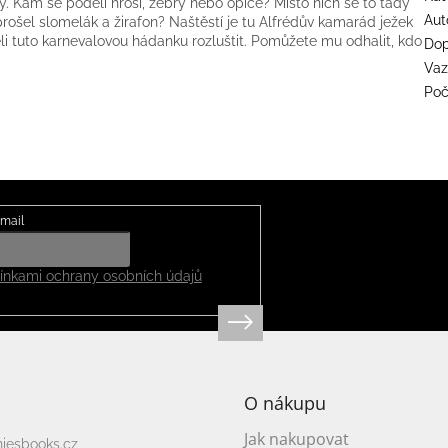
. Kam se poděli hroši, zebry nebo opice? Místo nich se to tady
Aut
ošel slomelák a žirafon? Naštěstí je tu Alfrédův kamarád ježek
li tuto karnevalovou hádanku rozluštit. Pomůžete mu odhalit, kdo
Dop
Va
Poč
mail
nkami ochrany osobních údajů
O nákupu
Jak nakupovat
niesbooks.cz