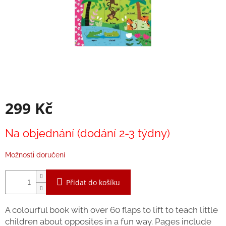
Balanční
pomůcky
Prodávané
značky
Blog
Hračky
dle
299 Kč
věku
Hodnocení
Měrná
obchodu
Na objednání (dodání 2-3 týdny)
cena:
Provizní
Možnosti doručení
systém
Velkoobchod
Přidat do košíku
Léto
-
A colourful book with over 60 flaps to lift to teach little
moře,
sluníčko...
children about opposites in a fun way. Pages include