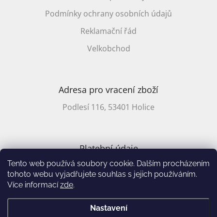
Podmínky ochrany osobních údajů
Reklamační řád
Velkobchod
Adresa pro vracení zboží
Podlesí 116, 53401 Holice
Platební údaje
Tento web používá soubory cookie. Dalším procházením
CZ účet: 2701857647/2010
tohoto webu vyjadřujete souhlas s jejich používáním.
Více informací
zde
.
Vytvořil Shoptet
&
Nastavení