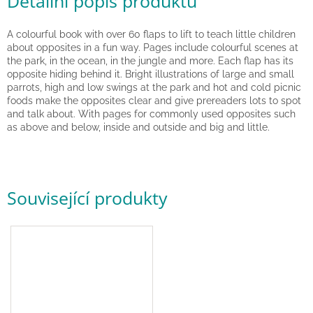
Detailní popis produktu
hry
A colourful book with over 60 flaps to lift to teach little children
Šátky
about opposites in a fun way. Pages include colourful scenes at
a
the park, in the ocean, in the jungle and more. Each flap has its
kostýmy
opposite hiding behind it. Bright illustrations of large and small
parrots, high and low swings at the park and hot and cold picnic
foods make the opposites clear and give prereaders lots to spot
Tvoření
and talk about. With pages for commonly used opposites such
as above and below, inside and outside and big and little.
Waldorf
Dárkové
poukazy
Související produkty
Doplňky
pro
děti
Značky
CZK