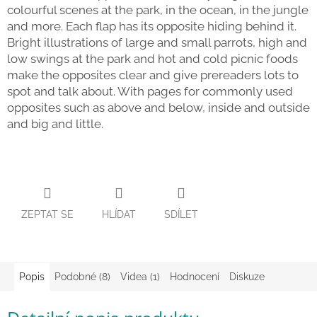
colourful scenes at the park, in the ocean, in the jungle
Zpátky
and more. Each flap has its opposite hiding behind it.
do
školy
Bright illustrations of large and small parrots, high and
low swings at the park and hot and cold picnic foods
Hračky
make the opposites clear and give prereaders lots to
dle
tématu
spot and talk about. With pages for commonly used
opposites such as above and below, inside and outside
and big and little.
Látkové
panenky
a
zvířátka
Knihy
ZEPTAT SE
HLÍDAT
SDÍLET
Puzzle
Sensory
Popis
Podobné (8)
Videa (1)
Hodnocení
Diskuze
Play
Společenské