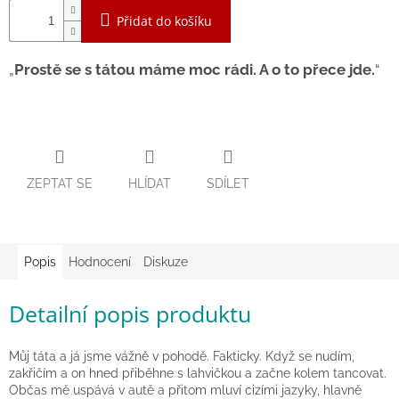
Přidat do košíku
Zpátky
do
školy
Prostě se s tátou máme moc rádi. A o to přece jde.
Hračky
dle
tématu
Látkové
panenky
a
ZEPTAT SE
HLÍDAT
SDÍLET
zvířátka
Knihy
Popis
Hodnocení
Diskuze
Puzzle
Detailní popis produktu
Sensory
Play
Můj táta a já jsme vážně v pohodě. Fakticky. Když se nudím,
zakřičím a on hned přiběhne s lahvičkou a začne kolem tancovat.
Občas mě uspává v autě a přitom mluví cizími jazyky, hlavně
Společenské