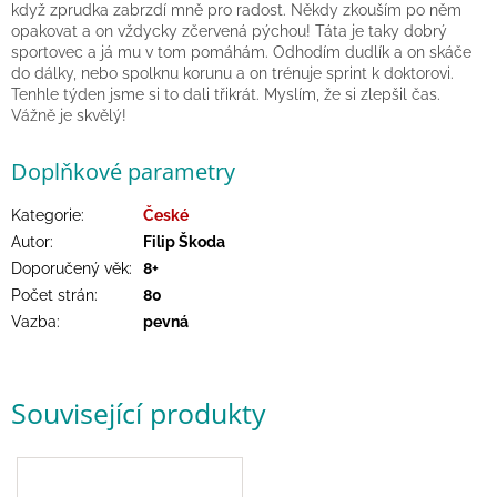
když zprudka zabrzdí mně pro radost. Někdy zkouším po něm
hry
opakovat a on vždycky zčervená pýchou! Táta je taky dobrý
sportovec a já mu v tom pomáhám. Odhodím dudlík a on skáče
do dálky, nebo spolknu korunu a on trénuje sprint k doktorovi.
Šátky
a
Tenhle týden jsme si to dali třikrát. Myslím, že si zlepšil čas.
kostýmy
Vážně je skvělý!
Doplňkové parametry
Tvoření
Kategorie
:
České
Waldorf
Autor
:
Filip Škoda
Doporučený věk
:
8+
Dárkové
Počet strán
:
80
poukazy
Vazba
:
pevná
Doplňky
pro
děti
Související produkty
Značky
CZK