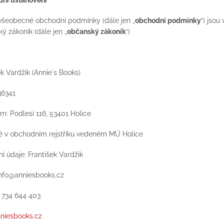
 všeobecné obchodní podmínky (dále jen „
obchodní podmínky
“) jsou
ý zákoník (dále jen „
občanský zákoník
“)
ek Vardžik (Annie´s Books)
36341
em: Podlesí 116, 53401 Holice
é v obchodním rejstříku vedeném MÚ Holice
ní údaje: František Vardžik
 info@anniesbooks.cz
: 734 644 403
niesbooks.cz