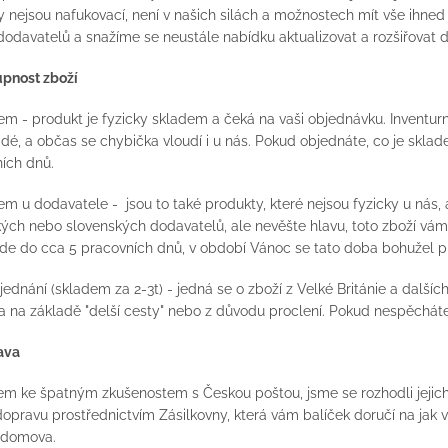
y nejsou nafukovací, není v našich silách a možnostech mít vše ihn
dodavatelů a snažíme se neustále nabídku aktualizovat a rozšiřovat d
upnost zboží
dem
- produkt je fyzicky skladem a čeká na vaši objednávku. Inventur
idé, a občas se chybička vloudí i u nás. Pokud objednáte, co je sk
ních dnů.
em u dodavatele
- jsou to také produkty, které nejsou fyzicky u nás
ých nebo slovenských dodavatelů, ale nevěšte hlavu, toto zboží v
de do cca 5 pracovních dnů, v období Vánoc se tato doba bohužel p
jednání (skladem za 2-3t)
- jedná se o zboží z Velké Británie a další
 na základě "delší cesty" nebo z důvodu proclení. Pokud nespěcháte,
ava
m ke špatným zkušenostem s Českou poštou, jsme se rozhodli jejich
opravu prostřednictvím Zásilkovny, která vám balíček doručí na jak 
 domova.