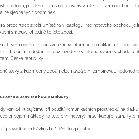
osti po dobu, po kterou jsou zobrazovány v internetovém obchodě. To
uálně sjednaných podmínek.
erá prezentace zboží umístěná v katalogu internetového obchodu je i
 kupní smlouvu ohledně tohoto zboží.
ternetovém obchodě jsou zveřejněny informace o nákladech spojenýc
ch s balením a dodáním zboží uvedené v internetovém obchodě platí
zemí České republiky.
adné slevy z kupní ceny zboží nelze navzájem kombinovat, nedohodne-l
jednávka a uzavření kupní smlouvy
ady vzniklé kupujícímu při použití komunikačních prostředků na dálku
tové připojení, náklady na telefonní hovory), hradí kupující sám. Tyto 
jící provádí objednávku zboží těmito způsoby: