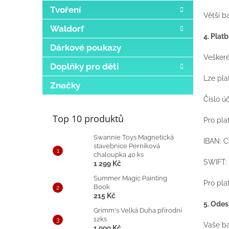
Tvoření
Větší b
Waldorf
4. Plat
Dárkové poukazy
Veškeré
Doplňky pro děti
Lze pla
Značky
Číslo ú
Top 10 produktů
Pro pla
Swannie Toys Magnetická
IBAN: 
stavebnice Perníková
chaloupka 40 ks
SWIFT:
1 299 Kč
Summer Magic Painting
Pro pla
Book
215 Kč
5. Odes
Grimm's Velká Duha přírodní
12ks
Vaše ba
1 999 Kč