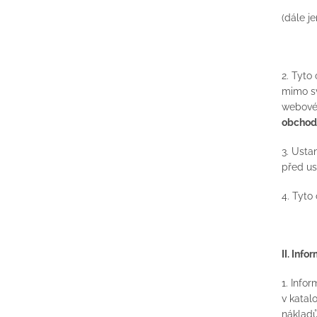
(dále je
2. Tyto
mimo sv
webovéh
obchod
3. Usta
před us
4. Tyto
II. Inf
1. Info
v katal
nákladů