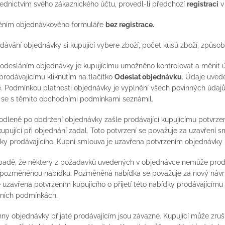
řednictvím svého zákaznického účtu, provedl-li předchozí
registraci
v
něním objednávkového formuláře
bez registrace.
zadávání objednávky si kupující vybere zboží, počet kusů zboží, způso
 odesláním objednávky je kupujícímu umožněno kontrolovat a měnit úd
prodávajícímu kliknutím na tlačítko
Odeslat objednávku
. Údaje uved
. Podmínkou platnosti objednávky je vyplnění všech povinných údajů
 se s těmito obchodními podmínkami seznámil.
odleně po obdržení objednávky zašle prodávající kupujícímu potvrze
kupující při objednání zadal. Toto potvrzení se považuje za uzavření s
y prodávajícího. Kupní smlouva je uzavřena potvrzením objednávky 
ípadě, že některý z požadavků uvedených v objednávce nemůže prodáv
pozměněnou nabídku. Pozměněná nabídka se považuje za nový návrh
 uzavřena potvrzením kupujícího o přijetí této nabídky prodávajícím
ních podmínkách.
hny objednávky přijaté prodávajícím jsou závazné. Kupující může zru