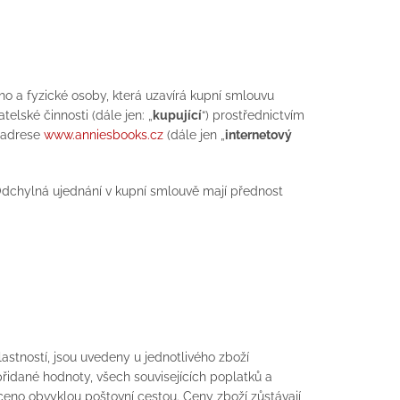
ho a fyzické osoby, která uzavírá kupní smlouvu
elské činnosti (dále jen: „
kupující
“) prostřednictvím
 adrese
www.anniesbooks.cz
(dále jen „
internetový
Odchylná ujednání v kupní smlouvě mají přednost
lastností, jsou uvedeny u jednotlivého zboží
řidané hodnoty, všech souvisejících poplatků a
áceno obvyklou poštovní cestou. Ceny zboží zůstávají