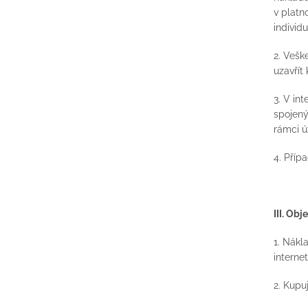
v platn
individ
2. Vešk
uzavřít
3. V in
spojený
rámci ú
4. Příp
III. Ob
1. Nákl
interne
2. Kupu