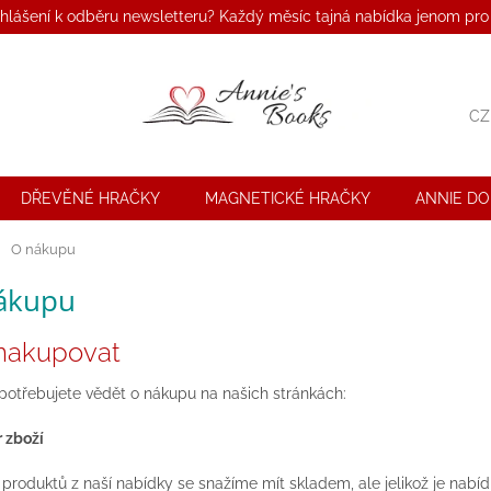
ihlášení k odběru newsletteru? Každý měsíc tajná nabídka jenom pro
CZ
DŘEVĚNÉ HRAČKY
MAGNETICKÉ HRAČKY
ANNIE D
ů
O nákupu
ákupu
nakupovat
potřebujete vědět o nákupu na našich stránkách:
r zboží
 produktů z naší nabídky se snažíme mít skladem, ale jelikož je nabí