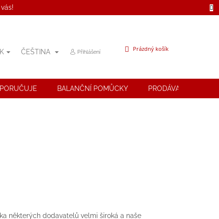
 vás!
NÁKUPNÍ
Prázdný košík
K
ČEŠTINA
Přihlášení
KOŠÍK
OPORUČUJE
BALANČNÍ POMŮCKY
PRODÁVANÉ ZNAČK
dka některých dodavatelů velmi široká a naše