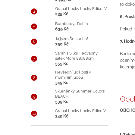
to doko
Grapat Lucky Lucky Edice IV.
235 Kč
6. Pros
Bumbutoys Delfín
Pokud n
639 Kč
Já jsem Šefkuchař
7. Hodn
750 Kč
Sarah´s Silks Hedvábný
Budeme 
šátek Moře 88x88cm
oceníme
555 Kč
kolemjd
Nevšední události v
muminím údolí
349 Kč
Skleněnky Summer Colors
BEACH
Obc
539 Kč
OBCHO
Grapat Lucky Lucky Edice V.
249 Kč
I. Zákl