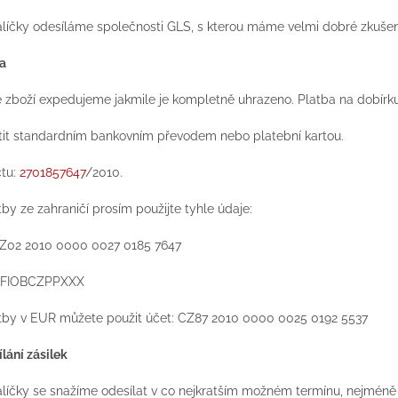
alíčky odesíláme společnosti GLS, s kterou máme velmi dobré zkušen
ba
 zboží expedujeme jakmile je kompletně uhrazeno. Platba na dobírk
tit standardním bankovním převodem nebo platební kartou.
čtu:
2701857647
/2010.
tby ze zahraničí prosím použijte tyhle údaje:
CZ02 2010 0000 0027 0185 7647
FIOBCZPPXXX
tby v EUR můžete použit účet:
CZ87 2010 0000 0025 0192 5537
ílání zásilek
líčky se snažíme odesílat v co nejkratším možném termínu, nejméně