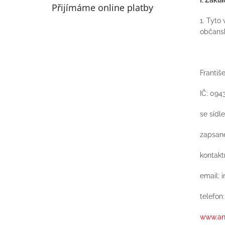
Přijímáme online platby
1. Tyto
občansk
Františ
IČ: 094
se sídl
zapsan
kontakt
email:
telefon
www.an