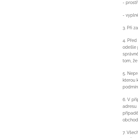
- prost
- vypl
3. Při 
4. Před
odešle 
správné
tom, že
5. Nepr
kterou 
podmínk
6. V př
adresu 
případě
obchod
7. Všec