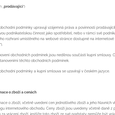
n „
prodávající
“)
 obchodní podmínky upravují vzájemná práva a povinnosti prodávající
ou podnikatelskou činnost jako spotřebitel, nebo v rámci své podnikat
o rozhraní umístěného na webové stránce dostupné na internetové
“).
novení obchodních podmínek jsou nedílnou součástí kupní smlouvy. 
tanoveními těchto obchodních podmínek.
 obchodní podmínky a kupní smlouva se uzavírají v českém jazyce.
ormace o zboží a cenách
rmace o zboží, včetně uvedení cen jednotlivého zboží a jeho hlavních v
ogu internetového obchodu. Ceny zboží jsou uvedeny včetně daně z p
 za vrácení zboží, jestliže toto zboží ze své podstaty nemůže být vr