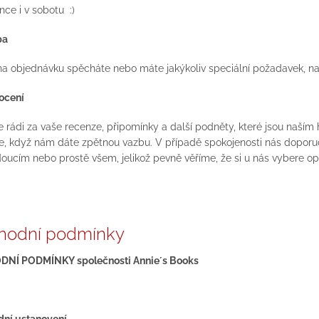
nce i v sobotu :)
ba
a objednávku spěcháte nebo máte jakýkoliv speciální požadavek, n
ocení
rádi za vaše recenze, připomínky a další podněty, které jsou naším
, když nám dáte zpětnou vazbu. V případě spokojenosti nás dopo
oucím nebo prostě všem, jelikož pevně věříme, že si u nás vybere o
hodní podmínky
DNÍ PODMÍNKY
společnosti Annie´s Books
adní ustanovení