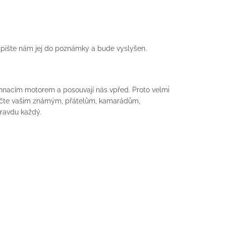
apište nám jej do poznámky a bude vyslyšen.
 hnacím motorem a posouvají nás vpřed. Proto velmi
ručte vašim známým, přátelům, kamarádům,
pravdu každý.