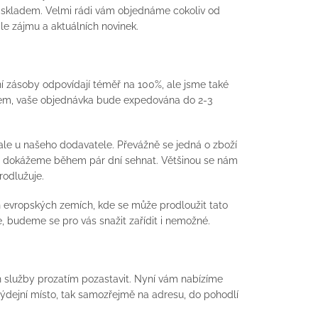
ed skladem. Velmi rádi vám objednáme cokoliv od
le zájmu a aktuálních novinek.
ní zásoby odpovídají téměř na 100%, ale jsme také
ladem, vaše objednávka bude expedována do 2-3
, ale u našeho dodavatele. Převážně se jedná o zboží
ám dokážeme během pár dní sehnat. Většinou se nám
rodlužuje.
ch evropských zemích, kde se může prodloužit tato
 budeme se pro vás snažit zařídit i nemožné.
 služby prozatím pozastavit. Nyní vám nabízíme
výdejní místo, tak samozřejmě na adresu, do pohodlí