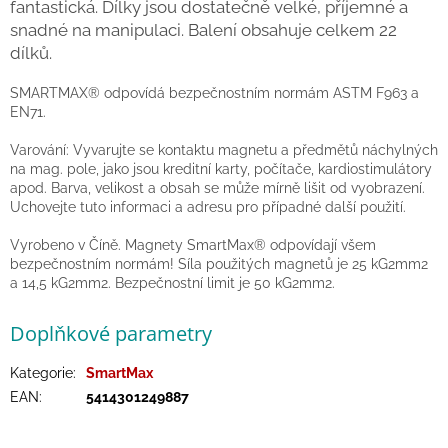
fantastická. Dílky jsou dostatečně velké, příjemné a
/
snadné na manipulaci. Balení obsahuje celkem 22
dílků.
Přihlášení
SMARTMAX® odpovídá bezpečnostním normám ASTM F963 a
EN71.
Varování: Vyvarujte se kontaktu magnetu a předmětů náchylných
na mag. pole, jako jsou kreditní karty, počítače, kardiostimulátory
apod. Barva, velikost a obsah se může mírně lišit od vyobrazení.
Uchovejte tuto informaci a adresu pro případné další použití.
Vyrobeno v Číně. Magnety SmartMax® odpovídají všem
bezpečnostním normám! Síla použitých magnetů je 25 kG2mm2
a 14,5 kG2mm2. Bezpečnostní limit je 50 kG2mm2.
Doplňkové parametry
Kategorie
:
SmartMax
EAN
:
5414301249887