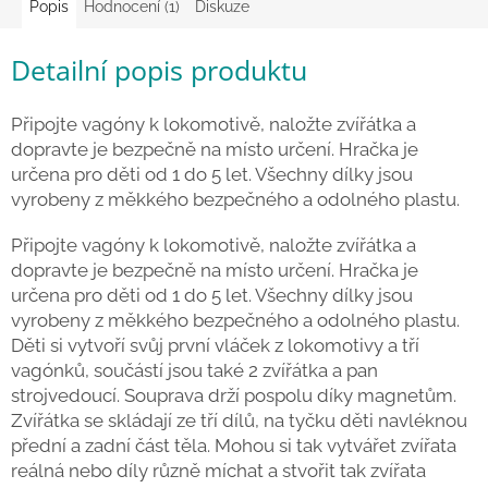
Popis
Hodnocení (1)
Diskuze
hry
Detailní popis produktu
Šátky
a
kostýmy
Připojte vagóny k lokomotivě, naložte zvířátka a
dopravte je bezpečně na místo určení. Hračka je
Tvoření
určena pro děti od 1 do 5 let. Všechny dílky jsou
vyrobeny z měkkého bezpečného a odolného plastu.
Waldorf
Připojte vagóny k lokomotivě, naložte zvířátka a
dopravte je bezpečně na místo určení. Hračka je
Dárkové
určena pro děti od 1 do 5 let. Všechny dílky jsou
poukazy
vyrobeny z měkkého bezpečného a odolného plastu.
Doplňky
Děti si vytvoří svůj první vláček z lokomotivy a tří
pro
vagónků, součástí jsou také 2 zvířátka a pan
děti
strojvedoucí. Souprava drží pospolu díky magnetům.
Zvířátka se skládají ze tří dílů, na tyčku děti navléknou
Značky
přední a zadní část těla. Mohou si tak vytvářet zvířata
reálná nebo díly různě míchat a stvořit tak zvířata
CZK