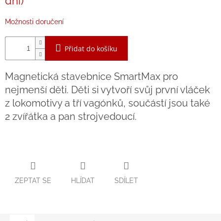
dní)
Zpátky
do
Možnosti doručení
školy
Hračky
Přidat do košíku
dle
tématu
Magnetická stavebnice SmartMax pro
Látkové
nejmenší děti. Děti si vytvoří svůj první vláček
panenky
a
z lokomotivy a tří vagónků, součástí jsou také
zvířátka
2 zvířátka a pan strojvedoucí.
Knihy
Puzzle
ZEPTAT SE
HLÍDAT
SDÍLET
Sensory
Play
Společenské