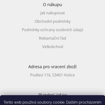
O nákupu
Jak nakupovat
Obchodní podmínky
Podmínky ochrany osobních údajů
Reklamační řád
Velkobchod
Adresa pro vracení zboží
Podlesí 116, 53401 Holice
Platební údaje
Tento web používá soubory cookie. Dalším procházením
CZ účet: 2701857647/2010