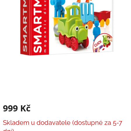
Balanční
pomůcky
Prodávané
značky
Blog
Hračky
dle
věku
Hodnocení
obchodu
Provizní
systém
Velkoobchod
999 Kč
Léto
Měrná
-
Skladem u dodavatele (dostupné za 5-7
moře,
cena:
sluníčko...