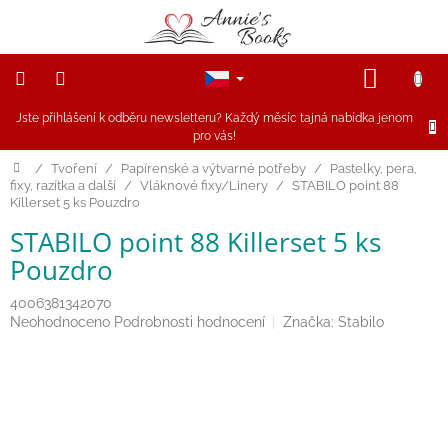
Přejít
na
obsah
NÁKUP
KOŠÍK
Jste přihlášení k odběru newsletteru? Každý měsíc tajná nabídka jenom
NOVINKY
pro vás!
Akce
Domů
/
Tvoření
/
Papírenské a výtvarné potřeby
/
Pastelky, pera,
fixy, razítka a další
/
Vláknové fixy/Linery
/
STABILO point 88
Killerset 5 ks Pouzdro
Figurky
a
zvířátka
STABILO point 88 Killerset 5 ks
Pouzdro
Dřevěné
hračky
4006381342070
Průměrné
Neohodnoceno
Podrobnosti hodnocení
Značka:
Stabilo
hodnocení
Magnetické
produktu
hračky
je
0,0
z
Annie
5
Doporučuje