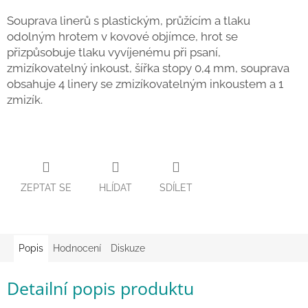
Zpátky
Souprava linerů s plastickým, průžícím a tlaku
do
odolným hrotem v kovové objímce, hrot se
školy
přizpůsobuje tlaku vyvíjenému při psaní,
Hračky
zmizíkovatelný inkoust, šířka stopy 0,4 mm, souprava
dle
obsahuje 4 linery se zmizíkovatelným inkoustem a 1
tématu
zmizík.
Látkové
panenky
a
zvířátka
Knihy
ZEPTAT SE
HLÍDAT
SDÍLET
Puzzle
Popis
Hodnocení
Diskuze
Sensory
Play
Detailní popis produktu
Společenské