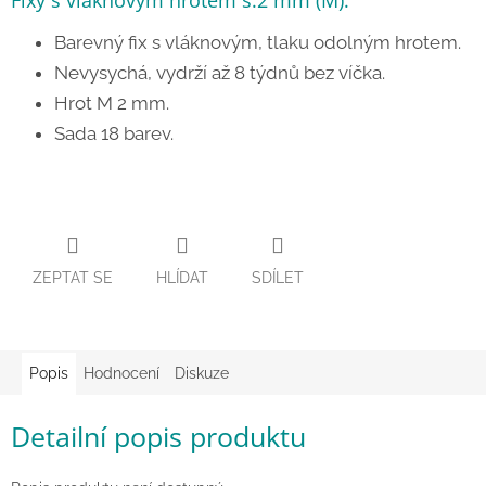
Fixy s vláknovým hrotem š.2 mm (M).
Zpátky
Barevný fix s vláknovým, tlaku odolným hrotem.
do
školy
Nevysychá, vydrží až 8 týdnů bez víčka.
Hrot M 2 mm.
Hračky
dle
Sada 18 barev.
tématu
Látkové
panenky
a
zvířátka
ZEPTAT SE
HLÍDAT
SDÍLET
Knihy
Puzzle
Popis
Hodnocení
Diskuze
Sensory
Detailní popis produktu
Play
Společenské