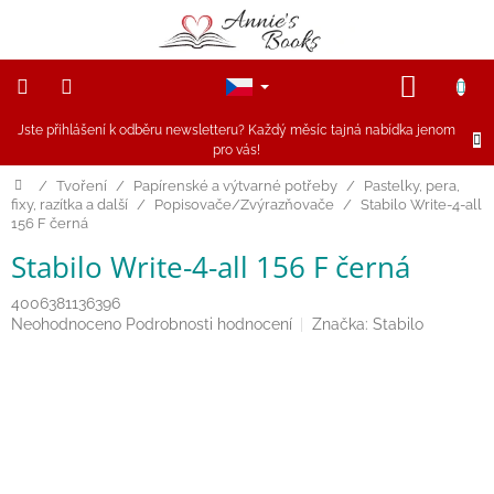
Přejít
na
obsah
NÁKUP
KOŠÍK
Jste přihlášení k odběru newsletteru? Každý měsíc tajná nabídka jenom
NOVINKY
pro vás!
Akce
Domů
/
Tvoření
/
Papírenské a výtvarné potřeby
/
Pastelky, pera,
fixy, razítka a další
/
Popisovače/Zvýrazňovače
/
Stabilo Write-4-all
156 F černá
Figurky
a
zvířátka
Stabilo Write-4-all 156 F černá
4006381136396
Dřevěné
Průměrné
Neohodnoceno
Podrobnosti hodnocení
Značka:
Stabilo
hračky
hodnocení
produktu
je
Magnetické
hračky
0,0
z
5
Annie
hvězdiček.
Doporučuje