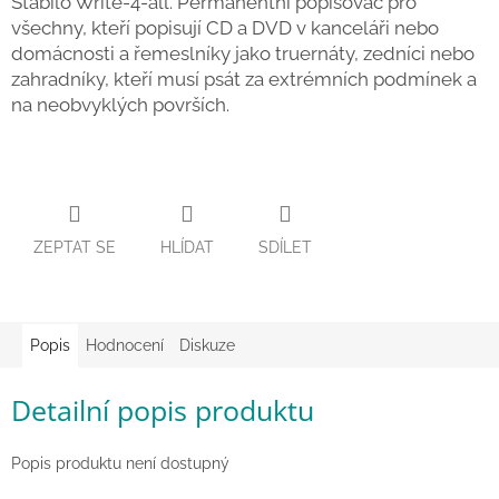
Stabilo Write-4-all. Permanentní popisovač pro
všechny, kteří popisují CD a DVD v kanceláři nebo
Zpátky
do
domácnosti a řemeslníky jako truernáty, zedníci nebo
školy
zahradníky, kteří musí psát za extrémních podmínek a
na neobvyklých površích.
Hračky
dle
tématu
Látkové
panenky
a
zvířátka
ZEPTAT SE
HLÍDAT
SDÍLET
Knihy
Popis
Hodnocení
Diskuze
Puzzle
Detailní popis produktu
Sensory
Play
Popis produktu není dostupný
Společenské