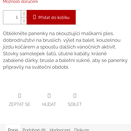
Možnosti doručení
Zpátky
do
školy
Přidat do košíku
Hračky
dle
Oblékněte panenky na okouzlující maškarní ples,
tématu
dobrodružství na bruslích, výlet na balet, kouzelnou
jízdu kočárem a spoustu dalších vánočních aktivit.
Látkové
Stovky samolepek šatů, útulné kabáty, krásně
panenky
a
zabalené dárky, brusle a baletní sukně, aby se panenky
zvířátka
připravily na sváteční období.
Knihy
Puzzle
ZEPTAT SE
HLÍDAT
SDÍLET
Sensory
Play
Popis
Podobné (8)
Hodnocení
Diskuze
Společenské