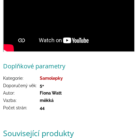
/
Přihlášení
Doplňkové parametry
Kategorie
:
Samolepky
Doporučený věk
:
5+
Autor
:
Fiona Watt
Vazba
:
měkká
Počet strán
:
44
Související produkty