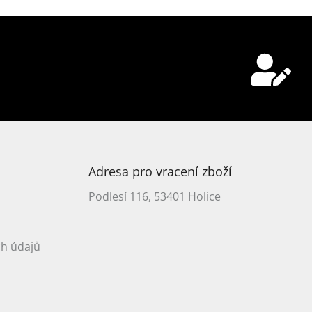
Adresa pro vracení zboží
Podlesí 116, 53401 Holice
h údajů