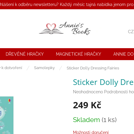
ihlášení k odběru newsletteru? Každý měsíc tajná nabídka jenom pro
CZ
DŘEVĚNÉ HRAČKY
MAGNETICKÉ HRAČKY
ANNIE D
y k dotvoření
Samolepky
Sticker Dolly Dressing Fairies
Sticker Dolly Dre
Průměrné
Neohodnoceno
Podrobnosti h
hodnocení
249 Kč
produktu
je
0,0
Měrná
Skladem
(1 ks)
z
cena:
5
hvězdiček.
Možnosti doručení