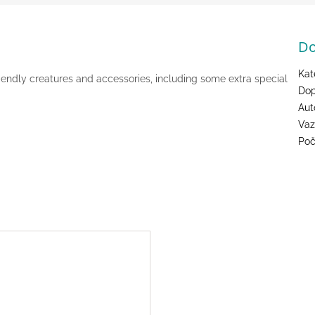
Do
Kat
riendly creatures and accessories, including some extra special
Dop
Aut
Va
Poč