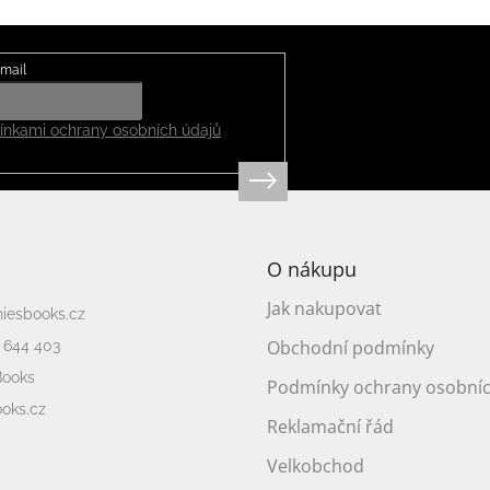
mail
nkami ochrany osobních údajů
O nákupu
Jak nakupovat
niesbooks.cz
Obchodní podmínky
 644 403
Books
Podmínky ochrany osobníc
oks.cz
Reklamační řád
Velkobchod