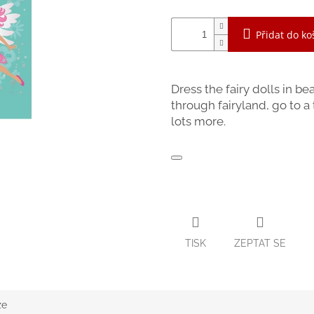
Přidat do ko
Dress the fairy dolls in bea
through fairyland, go to a
lots more.
TISK
ZEPTAT SE
ze