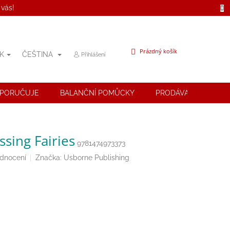
 vás!
NÁKUPNÍ
Prázdný košík
K
ČEŠTINA
Přihlášení
KOŠÍK
OPORUČUJE
BALANČNÍ POMŮCKY
PRODÁVANÉ ZNAČK
ssing Fairies
9781474973373
odnocení
Značka:
Usborne Publishing