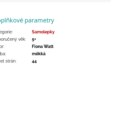
plňkové parametry
egorie
:
Samolepky
oručený věk
:
5+
or
:
Fiona Watt
zba
:
měkká
et strán
:
44