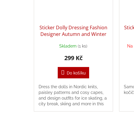
Sticker Dolly Dressing Fashion
Stic
Designer Autumn and Winter
Collection
Skladem
(1 ks)
Na 
299 Kč
Do košíku
Dress the dolls in Nordic knits,
Samo
paisley patterns and cosy capes,
koči
and design outfits for ice skating, a
city break, skiing and more in this
bumper activity book for young...