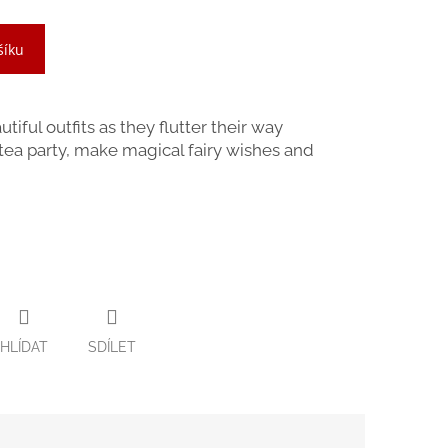
šíku
utiful outfits as they flutter their way
 tea party, make magical fairy wishes and
HLÍDAT
SDÍLET