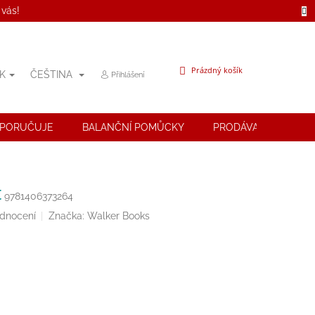
 vás!
NÁKUPNÍ
Prázdný košík
K
ČEŠTINA
Přihlášení
KOŠÍK
OPORUČUJE
BALANČNÍ POMŮCKY
PRODÁVANÉ ZNAČK
t
9781406373264
odnocení
Značka:
Walker Books