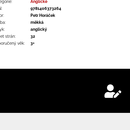
egorie
:
Anglické
N
:
9781406373264
or
:
Petr Horáček
zba
:
měkká
yk
:
anglický
et strán
:
32
oručený věk
:
3+