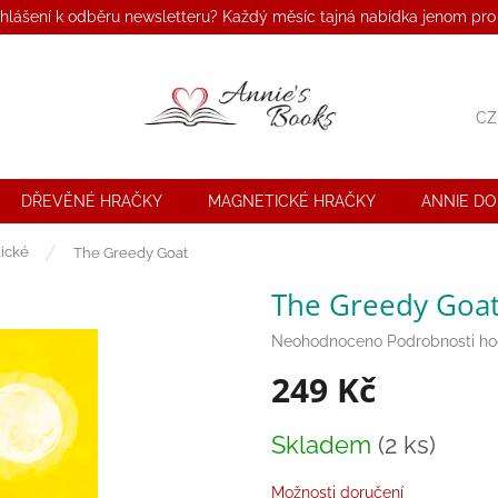
ihlášení k odběru newsletteru? Každý měsíc tajná nabídka jenom pro
CZ
DŘEVĚNÉ HRAČKY
MAGNETICKÉ HRAČKY
ANNIE D
ické
The Greedy Goat
The Greedy Goa
Průměrné
Neohodnoceno
Podrobnosti h
hodnocení
249 Kč
produktu
je
0,0
Měrná
Skladem
(2 ks)
z
cena:
5
hvězdiček.
Možnosti doručení