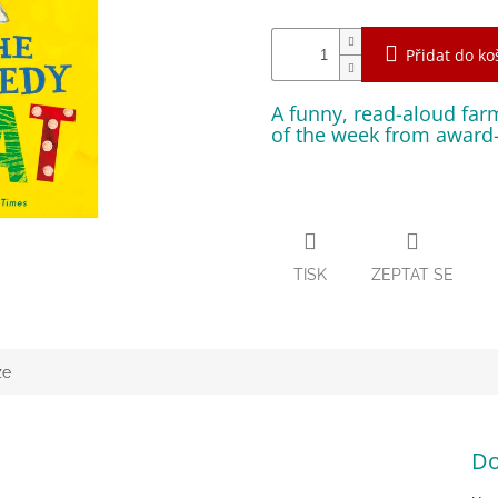
Přidat do ko
A funny, read-aloud far
of the week from award-
TISK
ZEPTAT SE
ze
Do