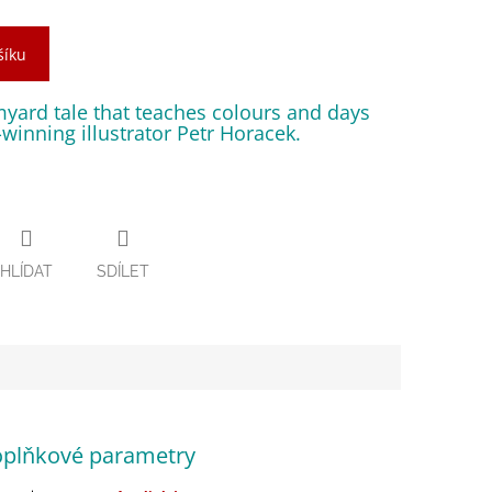
šíku
myard tale that teaches colours and days
winning illustrator Petr Horacek.
HLÍDAT
SDÍLET
plňkové parametry