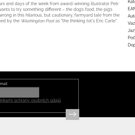
Kat
urs and days of the week from award-winning illustrator Petr
EA
nts to try something different – the dog’s food, the pig’s
rong in this hilarious, but cautionary, farmyard tale from the
Aut
bed by the
Washington Post
as "the thinking tot's Eric Carle".
Va
Jaz
Poč
Dop
mail
nkami ochrany osobních údajů