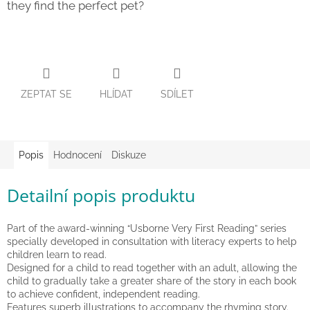
they find the perfect pet?
Zpátky
do
školy
Hračky
dle
tématu
ZEPTAT SE
HLÍDAT
SDÍLET
Látkové
panenky
a
zvířátka
Popis
Hodnocení
Diskuze
Knihy
Detailní popis produktu
Puzzle
Part of the award-winning “Usborne Very First Reading” series
specially developed in consultation with literacy experts to help
children learn to read.
Sensory
Designed for a child to read together with an adult, allowing the
Play
child to gradually take a greater share of the story in each book
to achieve confident, independent reading.
Features superb illustrations to accompany the rhyming story.
Společenské