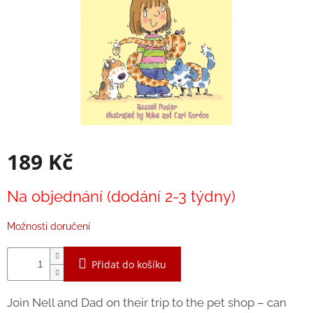
Balanční
pomůcky
Prodávané
značky
Blog
Hračky
dle
věku
189 Kč
Hodnocení
obchodu
Měrná
Na objednání (dodání 2-3 týdny)
cena:
Provizní
systém
Možnosti doručení
Velkoobchod
Přidat do košíku
Léto
-
moře,
Join Nell and Dad on their trip to the pet shop – can
sluníčko...