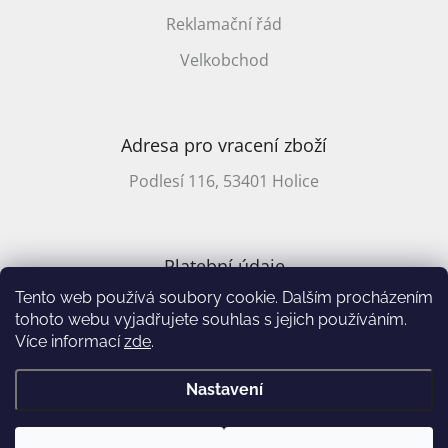
Reklamační řád
Velkobchod
Adresa pro vracení zboží
Podlesí 116, 53401 Holice
Platební údaje
Tento web používá soubory cookie. Dalším procházením
CZ účet: 2701857647/2010
tohoto webu vyjadřujete souhlas s jejich používáním.
Více informací
zde
.
Vytvořil Shoptet
&
Nastavení
Copyright 2026
Annie's Books
. Všechna práva vyhrazena.
Upravit