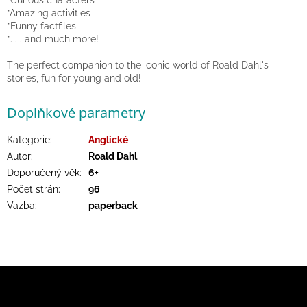
*Curious characters
hry
*Amazing activities
*Funny factfiles
*. . . and much more!
Šátky
a
The perfect companion to the iconic world of Roald Dahl's
kostýmy
stories, fun for young and old!
Tvoření
Doplňkové parametry
Waldorf
Kategorie
:
Anglické
Autor
:
Roald Dahl
Doporučený věk
:
6+
Dárkové
poukazy
Počet strán
:
96
Vazba
:
paperback
Doplňky
pro
děti
Z
Značky
á
p
Odebírat newsletter
CZK