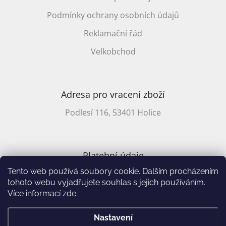
Podmínky ochrany osobních údajů
Reklamační řád
Velkobchod
Adresa pro vracení zboží
Podlesí 116, 53401 Holice
Platební údaje
Tento web používá soubory cookie. Dalším procházením
CZ účet: 2701857647/2010
tohoto webu vyjadřujete souhlas s jejich používáním.
Více informací
zde
.
Vytvořil Shoptet
&
Nastavení