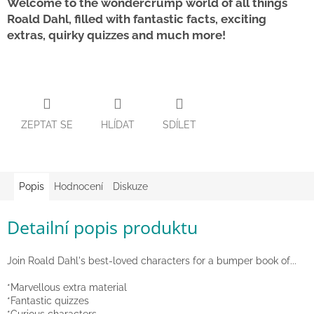
Welcome to the wondercrump world of all things
Roald Dahl, filled with fantastic facts, exciting
Zpátky
do
extras, quirky quizzes and much more!
školy
Hračky
dle
tématu
Látkové
ZEPTAT SE
HLÍDAT
SDÍLET
panenky
a
zvířátka
Popis
Hodnocení
Diskuze
Knihy
Detailní popis produktu
Puzzle
Join Roald Dahl's best-loved characters for a bumper book of...
Sensory
Play
*Marvellous extra material
*Fantastic quizzes
Společenské