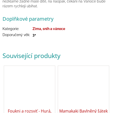
nezklame žádné malé dítě, na naopak, čekání na Vánoce bude
hry
rázem rychleji ubíhat.
Šátky
Doplňkové parametry
a
kostýmy
Kategorie
:
Zima, sníh a vánoce
Doporučený věk
:
3+
Tvoření
Waldorf
Související produkty
Dárkové
poukazy
Doplňky
pro
děti
Značky
Foukni a rozsviť - Hurá,
Mamakaki Bavlněný šátek
CZK