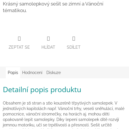
Krásný samolepkový sešit se zimní a Vánoční
Zpátky
tématikou.
do
školy
Hračky
dle
tématu
ZEPTAT SE
HLÍDAT
SDÍLET
Látkové
panenky
a
zvířátka
Popis
Hodnocení
Diskuze
Knihy
Detailní popis produktu
Puzzle
Obsahem je 16 stran a 160 kouzelně třpytivých samolepek. V
jednotlivých kapitolách např. Vánoční trhy, veselí sněhuláci, malé
Sensory
Play
pomocnice, vánoční stromečky, na horách aj. mohou děti
opakovaně lepit samolepky. Díky lepení samolepek dítě rozvíjí
jemnou motoriku, učí se trpělivosti a přesnosti. Sešit určitě
Společenské