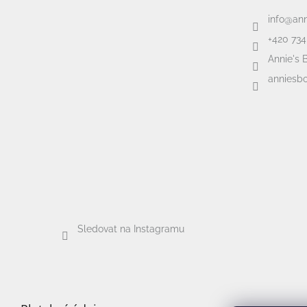
info
@
an
+420 734
Annie's 
anniesbo
Sledovat na Instagramu