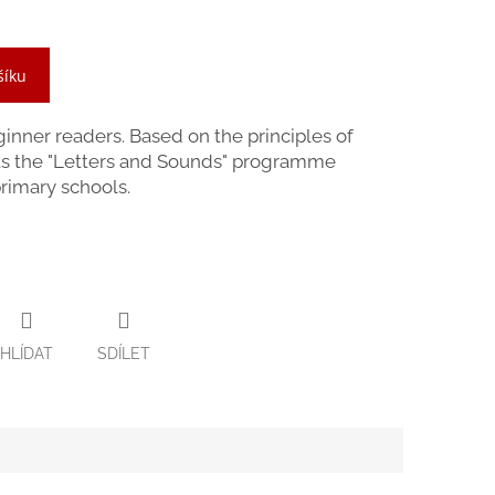
šíku
eginner readers. Based on the principles of
rts the "Letters and Sounds" programme
rimary schools.
HLÍDAT
SDÍLET