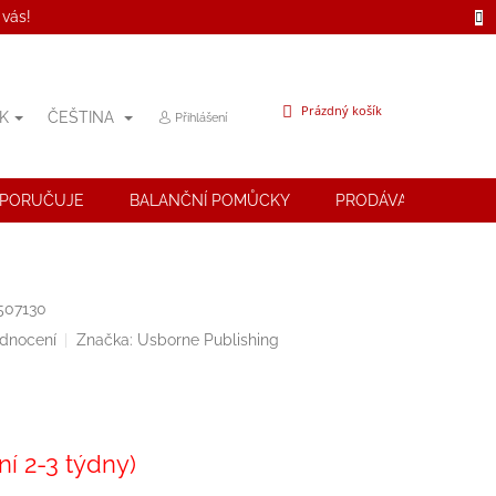
 vás!
NÁKUPNÍ
Prázdný košík
K
ČEŠTINA
Přihlášení
KOŠÍK
OPORUČUJE
BALANČNÍ POMŮCKY
PRODÁVANÉ ZNAČK
507130
odnocení
Značka:
Usborne Publishing
í 2-3 týdny)