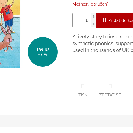
Možnosti doručení
Přidat do ko
A lively story to inspire b
synthetic phonics, suppo
189 Kč
used in thousands of UK p
–7 %
TISK
ZEPTAT SE