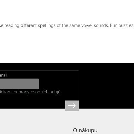
ice reading different spellings of the same vowel sounds. Fun puzzles
mail
nkami ochrany osobních údajů
O nákupu