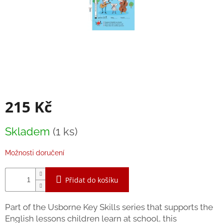
Balanční
pomůcky
Prodávané
značky
Blog
Hračky
dle
215 Kč
věku
Hodnocení
Měrná
obchodu
Skladem
(1 ks)
cena:
Provizní
Možnosti doručení
systém
Velkoobchod
Přidat do košíku
Léto
-
Part of the Usborne Key Skills series that supports the
moře,
sluníčko...
English lessons children learn at school, this