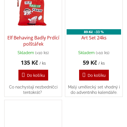
Zpátky
do
školy
Hračky
dle
89 Kč
–33 %
tématu
Elf Behaving Badly Prdící
Art Set 24ks
polštářek
Látkové
Skladem
(>10 ks)
Skladem
(>10 ks)
Průměrné
panenky
a
hodnocení
135 Kč
59 Kč
zvířátka
/ ks
/ ks
produktu
je
Do košíku
Do košíku
5,0
Knihy
z
5
Co nachystají nezbedníčci
Malý umělecký set vhodný i
hvězdiček.
Puzzle
tentokrát?
do adventního kalendáře.
Sensory
Play
Společenské