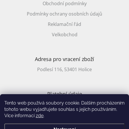
Obchodní podmínky
Podmínky ochrany osobních údajů
Reklamační řád
Velkobchod
Adresa pro vracení zboží
Podlesí 116, 53401 Holice
Platební údaje
Tento web používá soubory cookie. Dalším procházením
CZ účet: 2701857647/2010
tohoto webu vyjadřujete souhlas s jejich používáním.
Více informací
zde
.
Vytvořil Shoptet
&