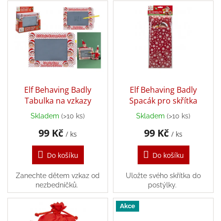
V
p
ý
r
Balanční
pomůcky
p
o
i
d
Prodávané
s
u
značky
p
k
r
Blog
t
o
ů
Hračky
d
Elf Behaving Badly
Elf Behaving Badly
dle
u
Tabulka na vzkazy
Spacák pro skřítka
věku
k
Skladem
(>10 ks)
Skladem
(>10 ks)
t
Hodnocení
obchodu
99 Kč
99 Kč
ů
/ ks
/ ks
Provizní
systém
Do košíku
Do košíku
Velkoobchod
Zanechte dětem vzkaz od
Uložte svého skřítka do
nezbedníčků.
postýlky.
Léto
-
Akce
moře,
sluníčko...