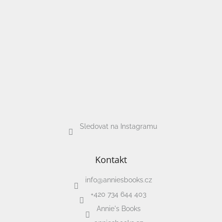
hry
Šátky
a
kostýmy
Tvoření
Waldorf
Sledovat na Instagramu
Dárkové
poukazy
Doplňky
Kontakt
pro
děti
info
@
anniesbooks.cz
+420 734 644 403
Značky
Annie's Books
CZK