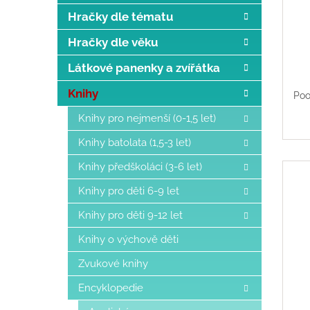
ů
Hračky dle tématu
Hračky dle věku
Látkové panenky a zvířátka
Knihy
Poo
Knihy pro nejmenší (0-1,5 let)
Knihy batolata (1,5-3 let)
Knihy předškoláci (3-6 let)
Knihy pro děti 6-9 let
Knihy pro děti 9-12 let
Knihy o výchově děti
Zvukové knihy
Encyklopedie