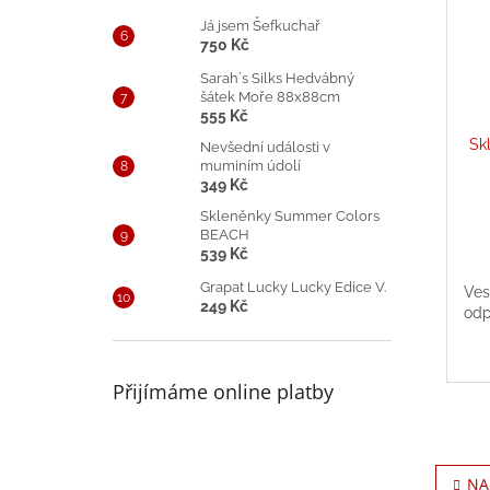
Já jsem Šefkuchař
750 Kč
Sarah´s Silks Hedvábný
šátek Moře 88x88cm
555 Kč
Sk
Nevšední události v
muminím údolí
349 Kč
Skleněnky Summer Colors
BEACH
539 Kč
Grapat Lucky Lucky Edice V.
Ves
249 Kč
odp
Přijímáme online platby
NA