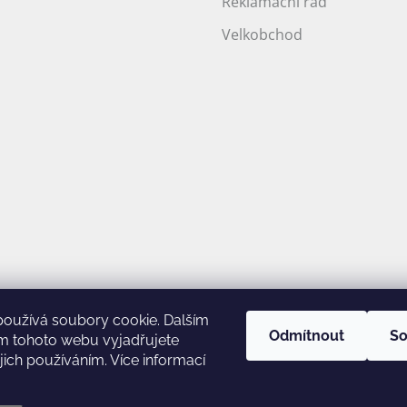
Reklamační řád
Velkobchod
používá soubory cookie. Dalším
Odmítnout
So
m tohoto webu vyjadřujete
ejich používáním. Více informací