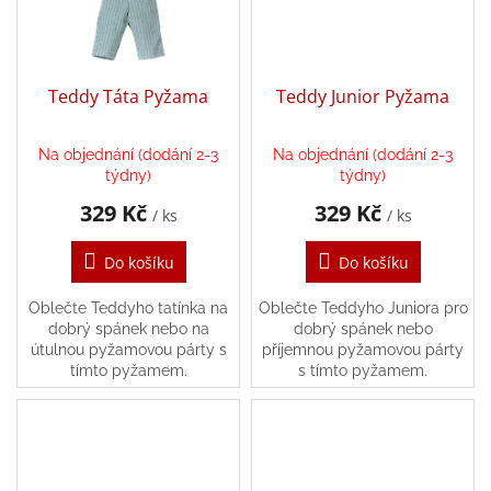
hry
Šátky
a
Teddy Táta Pyžama
Teddy Junior Pyžama
kostýmy
Na objednání (dodání 2-3
Na objednání (dodání 2-3
Tvoření
týdny)
týdny)
329 Kč
329 Kč
/ ks
/ ks
Waldorf
Do košíku
Do košíku
Dárkové
poukazy
Oblečte Teddyho tatínka na
Oblečte Teddyho Juniora pro
dobrý spánek nebo na
dobrý spánek nebo
Doplňky
útulnou pyžamovou párty s
příjemnou pyžamovou párty
pro
tímto pyžamem.
s tímto pyžamem.
děti
Značky
CZK