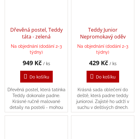
/
Přihlášení
Dřevěná postel, Teddy
Teddy Junior
táta - zelená
Nepromokavý oděv
Na objednání (dodání 2-3
Na objednání (dodání 2-3
týdny)
týdny)
949 Kč
429 Kč
/ ks
/ ks
Do košíku
Do košíku
Dřevěná postel, která tatínka
Krásná sada oblečení do
Teddy dokonale padne.
deště, která padne teddy
Krásné ručně malované
juniorovi. Zajisté ho udrží v
detaily na posteli - mohou
suchu v deštivých dnech.
nastat odchylky. Měkké ložní
Tento set obsahuje bundu a
prádlo vyrobené z unikátních
pár kalhot.
látek udrží...