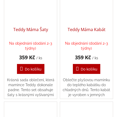
Teddy Máma Šaty
Teddy Máma Kabát
Na objednání (dodání 2-3
Na objednání (dodání 2-3
týdny)
týdny)
359 Kč
359 Kč
/ ks
/ ks
Do košíku
Do košíku
Krásná sada oblečení, která
Oblečte plyšovou maminku
mamince Teddy dokonale
do teplého kabátku do
padne. Tento set obsahuje
chladných dnů. Tento kabát
šaty s krásnými vyšívanými
je vyroben v jemných
detaily.
barevných tónech a má
vpředu zapínání na malý
knoflík.