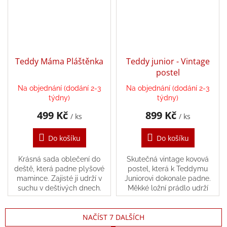
Teddy Máma Pláštěnka
Teddy junior - Vintage
postel
Na objednání (dodání 2-3
Na objednání (dodání 2-3
týdny)
týdny)
499 Kč
899 Kč
/ ks
/ ks
Do košíku
Do košíku
Krásná sada oblečení do
Skutečná vintage kovová
deště, která padne plyšové
postel, která k Teddymu
mamince. Zajisté ji udrží v
Juniorovi dokonale padne.
suchu v deštivých dnech.
Měkké ložní prádlo udrží
Tento set se skládá z kabátu
Teddyho v teple celou noc
a klobouku.
NAČÍST 7 DALŠÍCH