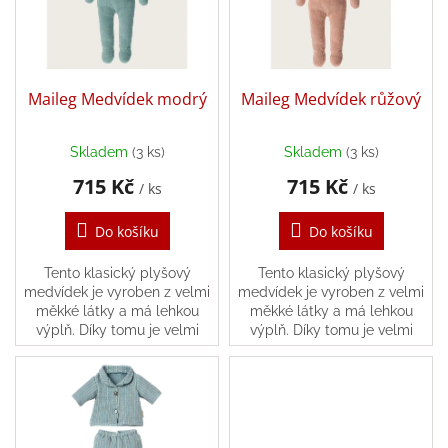
t
s
ů
Zpátky
p
do
r
školy
o
d
Hračky
Maileg Medvídek modrý
Maileg Medvídek růžový
dle
u
tématu
k
Skladem
(3 ks)
Skladem
(3 ks)
t
Látkové
715 Kč
715 Kč
ů
/ ks
/ ks
panenky
a
zvířátka
Do košíku
Do košíku
Knihy
Tento klasický plyšový
Tento klasický plyšový
medvídek je vyroben z velmi
medvídek je vyroben z velmi
měkké látky a má lehkou
měkké látky a má lehkou
Puzzle
výplň. Díky tomu je velmi
výplň. Díky tomu je velmi
vhodný pro malé ručičky k
vhodný pro malé ručičky k
celodennímu mazlení a
celodennímu mazlení a
Sensory
objímání.
objímání.
Play
Společenské