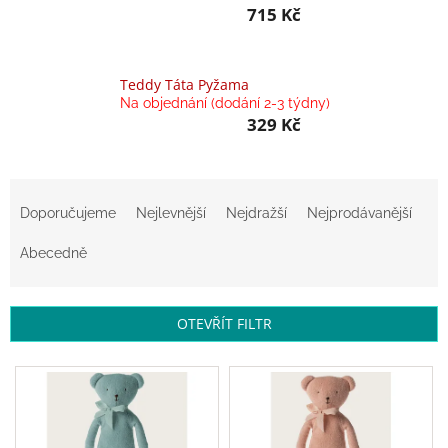
715 Kč
Balanční
pomůcky
Prodávané
Teddy Táta Pyžama
značky
Na objednání (dodání 2-3 týdny)
329 Kč
Blog
Hračky
Ř
dle
věku
a
Doporučujeme
Nejlevnější
Nejdražší
Nejprodávanější
z
Hodnocení
e
Abecedně
obchodu
n
í
Provizní
systém
p
OTEVŘÍT FILTR
r
Velkoobchod
o
V
d
ý
Léto
u
-
p
moře,
k
i
sluníčko...