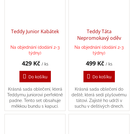
Teddy Junior Kabátek
Teddy Táta
Nepromokavý oděv
Na objednání (dodání 2-3
Na objednání (dodání 2-3
týdny)
týdny)
429 Kč
499 Kč
/ ks
/ ks
Do košíku
Do košíku
Krásná sada oblečení, která
Krásná sada oblečení do
Teddymu juniorovi perfektně
deště, která sedí plyšovému
padne. Tento set obsahuje
tátovi. Zajisté ho udrží v
měkkou bundu s kapucí.
suchu v deštivých dnech.
Tato sada obsahuje bundu,
kalhoty a čepici