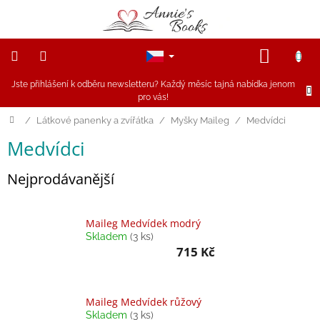
Přejít
na
obsah
NÁKUP
KOŠÍK
Jste přihlášení k odběru newsletteru? Každý měsíc tajná nabídka jenom
NOVINKY
pro vás!
Akce
Domů
/
Látkové panenky a zvířátka
/
Myšky Maileg
/
Medvídci
Medvídci
Figurky
a
zvířátka
Nejprodávanější
Dřevěné
hračky
Maileg Medvídek modrý
Skladem
(3 ks)
715 Kč
Magnetické
hračky
Maileg Medvídek růžový
Annie
Doporučuje
Skladem
(3 ks)